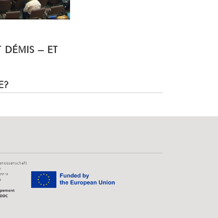
T DÉMIS – ET
E?