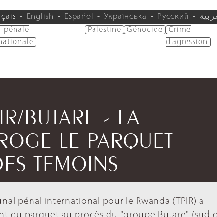
nçais
English
Español
Українська
Русский
ربية
r pénale
Palestine
Génocide
Crime
nationale
d'agression
IR/BUTARE - LA
ROGE LE PARQUET
DES TEMOINS
unal pénal international pour le Rwanda (TPIR) a
nt du parquet au procès du "groupe Butare" (sud 