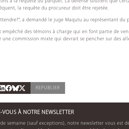
ions à la requête du parquet. La défense soutient que cert
quent, la requête du procureur doit être rejetée.
attendre?", a demandé le juge Maqutu au représentant du 
empêché des témoins à charge qui en font partie de venir 
 une commission mixte qui devrait se pencher sur des all
REPUBLIER
Z-VOUS À NOTRE NEWSLETTER
de semaine (sauf exceptions), notre newsletter vous est dé