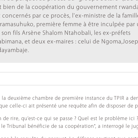
ait bien de la coopération du gouvernement rwanda
concernés par ce procès, l'ex-ministre de la famill
yiramasuhuko, première femme à être inculpée par
e son fils Arsène Shalom Ntahobali, les ex-préfets
abimana, et deux ex-maires : celui de Ngoma,Jose
Ndayambaje.
la deuxième chambre de première instance du TPIR a dema
que celle-ci ait présenté une requête afin de disposer de p
n de rire, qu’est-ce qui se passe ? Quel est le problème ic
e Tribunal bénéficie de sa coopération", a interrogé le j