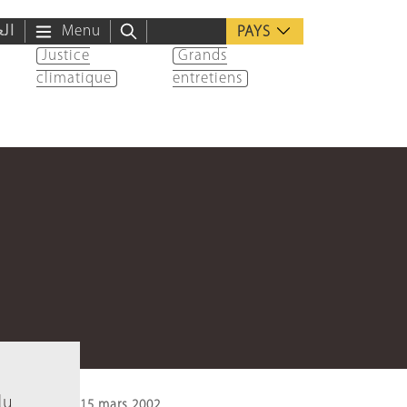
الع
Menu
PAYS
Justice
Grands
climatique
entretiens
du
15 mars 2002