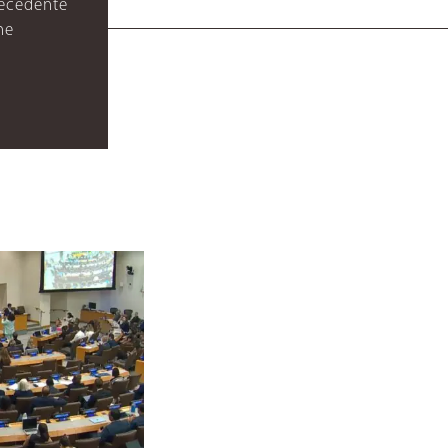
récédente
ne