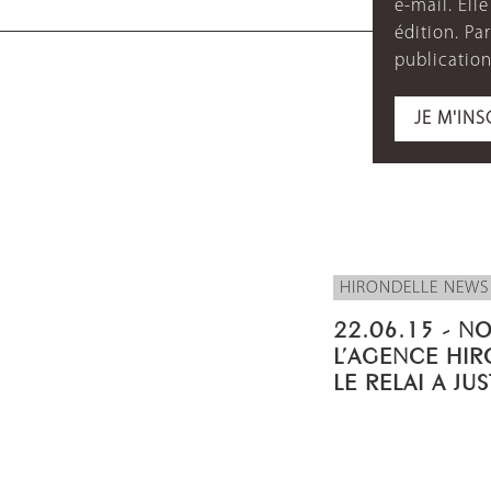
e-mail. Ell
édition. P
publication
JE M'INS
HIRONDELLE NEWS
22.06.15 - N
L’AGENCE HIR
LE RELAI A JU