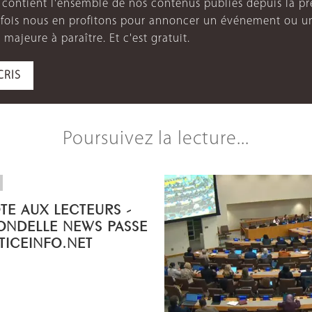
e contient l'ensemble de nos contenus publiés depuis la p
arfois nous en profitons pour annoncer un événement ou u
 majeure à paraître. Et c'est gratuit.
CRIS
Poursuivez la lecture...
OTE AUX LECTEURS -
ONDELLE NEWS PASSE
STICEINFO.NET