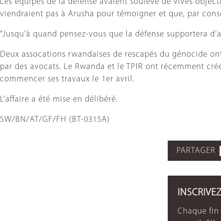
Les équipes de la défense avaient soulevé de vives object
viendraient pas à Arusha pour témoigner et que, par consé
"Jusqu'à quand pensez-vous que la défense supportera d’
Deux assocations rwandaises de rescapés du génocide ont 
par des avocats. Le Rwanda et le TPIR ont récemment créé
commencer ses travaux le 1er avril.
L’affaire a été mise en délibéré.
SW/BN/AT/GF/FH (BT-0315A)
PARTAGER
INSCRIVE
Chaque fin 