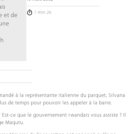
is
1 min 26
e et de
 une
ph
ndé à la représentante italienne du parquet, Silvana
lus de temps pour pouvoir les appeler à la barre.
i ? Est-ce que le gouvernement rwandais vous assiste ? Il
uge Maqutu.