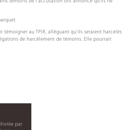
ains témoins de l’accusation ont annoncé qu’ils ne
parquet.
témoigner au TPIR, alléguant qu'ils seraient harcelés
égations de harcèlement de témoins. Elle pourrait
livrée par