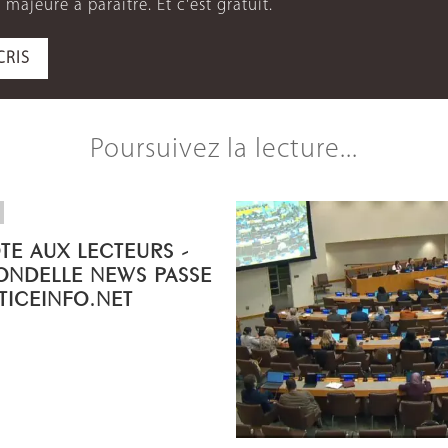
 majeure à paraître. Et c'est gratuit.
CRIS
Poursuivez la lecture...
OTE AUX LECTEURS -
ONDELLE NEWS PASSE
STICEINFO.NET