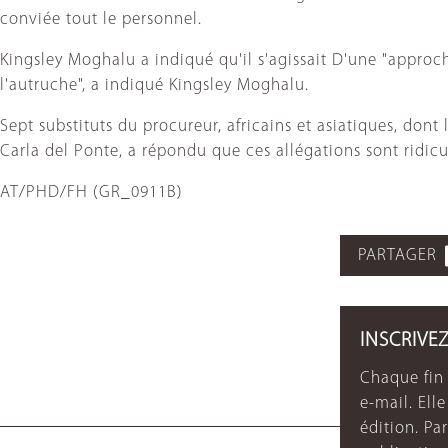
conviée tout le personnel.
Kingsley Moghalu a indiqué qu'il s'agissait D'une "approch
l'autruche", a indiqué Kingsley Moghalu.
Sept substituts du procureur, africains et asiatiques, dont
Carla del Ponte, a répondu que ces allégations sont ridic
AT/PHD/FH (GR_0911B)
PARTAGER
INSCRIVE
Chaque fin 
e-mail. Ell
édition. P