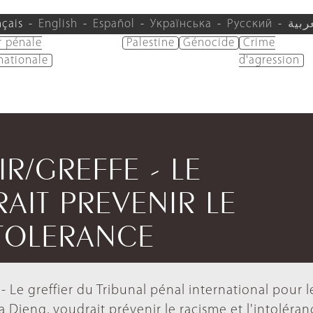
nçais
English
Español
Українська
Русский
ربية
r pénale
Palestine
Génocide
Crime
nationale
d'agression
IR/GREFFE - LE
AIT PREVENIR LE
NTOLERANCE
 Le greffier du Tribunal pénal international pour l
 Dieng, voudrait prévenir le racisme et l'intoléran