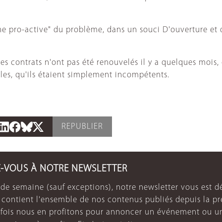
e pro-active" du problème, dans un souci D'ouverture et de
 les contrats n'ont pas été renouvelés il y a quelques mois,
ules, qu'ils étaient simplement incompétents.
REPUBLIER
Z-VOUS À NOTRE NEWSLETTER
de semaine (sauf exceptions), notre newsletter vous est dé
e contient l'ensemble de nos contenus publiés depuis la p
arfois nous en profitons pour annoncer un événement ou u