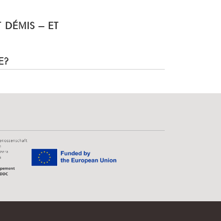
T DÉMIS – ET
E?