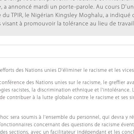
ale, a annoncé mardi un porte-parole. Au cours D'un
e du TPIR, le Nigérian Kingsley Moghalu, a indiqué 
 visant à promouvoir la tolérance au lieu de travail
fforts des Nations unies D'éliminer le racisme et les vices q
conférence des Nations unies sur le racisme, le greffier a
ies racistes, la discrimination ethnique et l'intolérance. L
de contribuer à la lutte globale contre le racisme et ses s
hoc sera soumis à l'ensemble du personnel, qui devra y rép
fonctionnaires concernant des questions de racisme éventu
 des sections, avec un facilitateur indépendant et les con