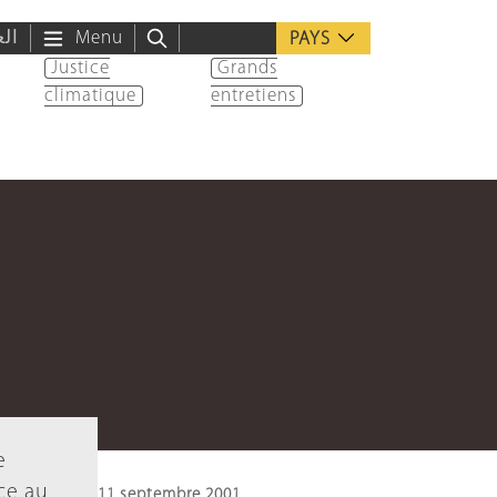
الع
Menu
PAYS
Justice
Grands
climatique
entretiens
e
ce au
11 septembre 2001