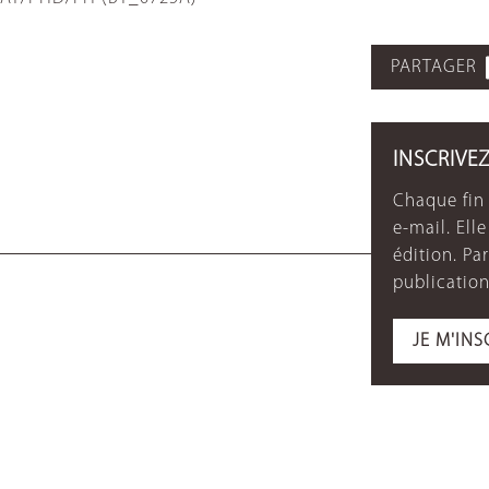
PARTAGER
INSCRIVE
Chaque fin 
e-mail. Ell
édition. P
publication
JE M'INS