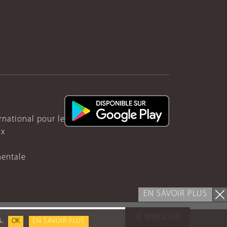
ernational pour le Rwanda
ux
mentale
EN SAVOIR PLUS
JE M'INSCRIS
s.
OK
EN SAVOIR PLUS