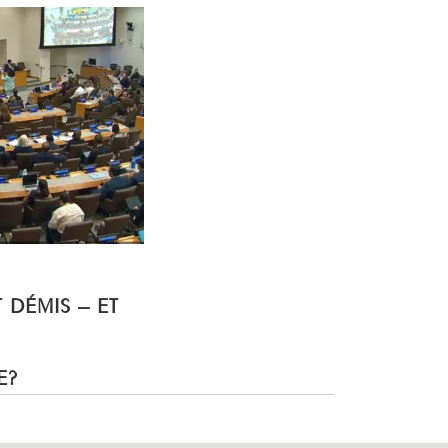
T DÉMIS – ET
E?