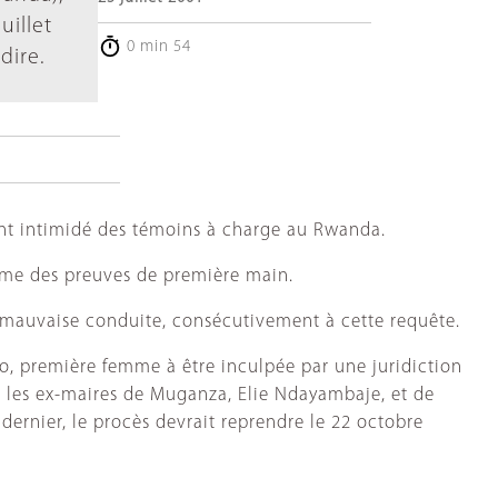
uillet
0 min 54
dire.
nt intimidé des témoins à charge au Rwanda.
omme des preuves de première main.
ur mauvaise conduite, consécutivement à cette requête.
o, première femme à être inculpée par une juridiction
ue les ex-maires de Muganza, Elie Ndayambaje, et de
ernier, le procès devrait reprendre le 22 octobre