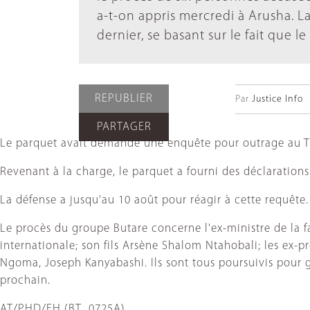
a-t-on appris mercredi à Arusha. L
dernier, se basant sur le fait que l
REPUBLIER
Par
Justice Info
PARTAGER
Le parquet avait demandé une enquête pour outrage au Tr
Revenant à la charge, le parquet a fourni des déclaration
La défense a jusqu'au 10 août pour réagir à cette requête
Le procès du groupe Butare concerne l'ex-ministre de la 
internationale; son fils Arsène Shalom Ntahobali; les ex-
Ngoma, Joseph Kanyabashi. Ils sont tous poursuivis pour g
prochain.
AT/PHD/FH (BT_0725A)