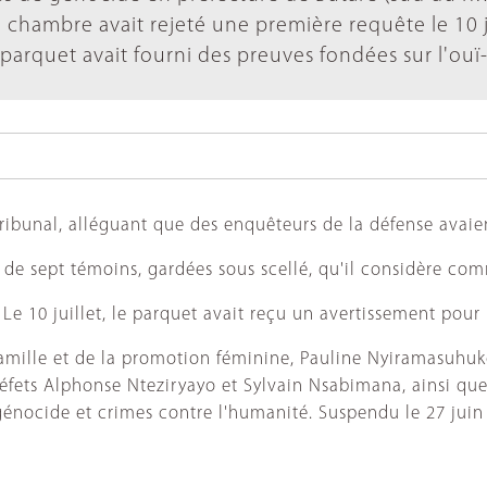
a chambre avait rejeté une première requête le 10 j
e parquet avait fourni des preuves fondées sur l'ouï-
ibunal, alléguant que des enquêteurs de la défense avaie
s de sept témoins, gardées sous scellé, qu'il considère c
. Le 10 juillet, le parquet avait reçu un avertissement po
famille et de la promotion féminine, Pauline Nyiramasuhuk
préfets Alphonse Nteziryayo et Sylvain Nsabimana, ainsi q
énocide et crimes contre l'humanité. Suspendu le 27 juin d