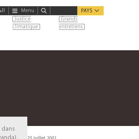
الع
Menu
PAYS
Justice
Grands
climatique
entretiens
l dans
wanda),
25 juillet 2001