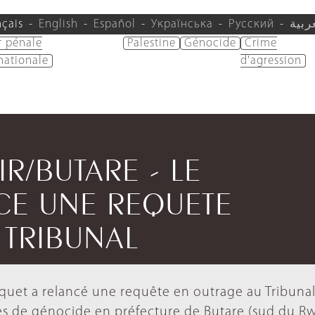
nçais
English
Español
Українська
Русский
ربية
r pénale
Palestine
Génocide
Crime
nationale
d'agression
IR/BUTARE - LE
CE UNE REQUETE
 TRIBUNAL
arquet a relancé une requête en outrage au Tribuna
es de génocide en préfecture de Butare (sud du R