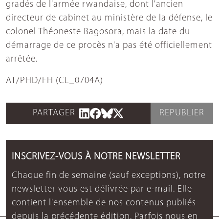
gradés de l'armée rwandaise, dont l'ancien
directeur de cabinet au ministère de la défense, le
colonel Théoneste Bagosora, mais la date du
démarrage de ce procès n'a pas été officiellement
arrêtée.
AT/PHD/FH (CL_0704A)
PARTAGER
REPUBLIER
INSCRIVEZ-VOUS À NOTRE NEWSLETTER
Chaque fin de semaine (sauf exceptions), notre
newsletter vous est délivrée par e-mail. Elle
contient l'ensemble de nos contenus publiés
depuis la précédente édition. Parfois nous en