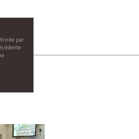
livrée par
récédente
ne