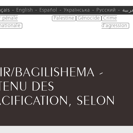
nçais
English
Español
Українська
Русский
ربية
r pénale
Palestine
Génocide
Crime
nationale
d'agression
IR/BAGILISHEMA -
TENU DES
CIFICATION, SELON