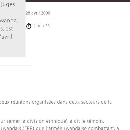
 juges
28 avril 2000
Rwanda,
1 min 33
, est
avril
 deux réunions organisées dans deux secteurs de la
r semer la division ethnique", a dit le témoin.
que rwandais (FPR) que l'armée rwandaise combattait", a