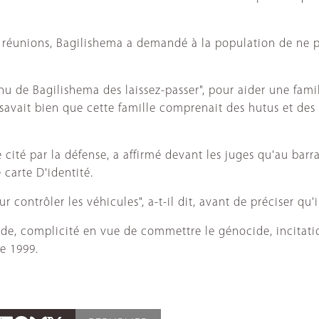
s réunions, Bagilishema a demandé à la population de ne p
nu de Bagilishema des laissez-passer", pour aider une famill
ait bien que cette famille comprenait des hutus et des tut
e cité par la défense, a affirmé devant les juges qu'au ba
 carte D'identité.
ur contrôler les véhicules", a-t-il dit, avant de préciser q
e, complicité en vue de commettre le génocide, incitatio
e 1999.