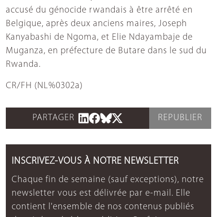
accusé du génocide rwandais à être arrêté en
Belgique, après deux anciens maires, Joseph
Kanyabashi de Ngoma, et Elie Ndayambaje de
Muganza, en préfecture de Butare dans le sud du
Rwanda.
CR/FH (NL%0302a)
PARTAGER
REPUBLIER
INSCRIVEZ-VOUS À NOTRE NEWSLETTER
Chaque fin de semaine (sauf exceptions), notre
newsletter vous est délivrée par e-mail. Elle
contient l'ensemble de nos contenus publiés