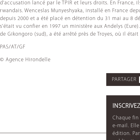
d'accusation lancé par le TPIR et leurs droits. En France
rwandais. Wenceslas Munyeshyaka, installé en France depui
depuis 2000 et a été placé en détention du 31 mai au 8 dé
s'était vu confier en 1997 un ministère aux Andelys (Eure).
de Gikongoro (sud), a été arrêté près de Troyes, où il était 
PAS/AT/GF
© Agence Hirondelle
PARTAGER
INSCRIVE
Chaque fin 
e-mail. Ell
édition. P