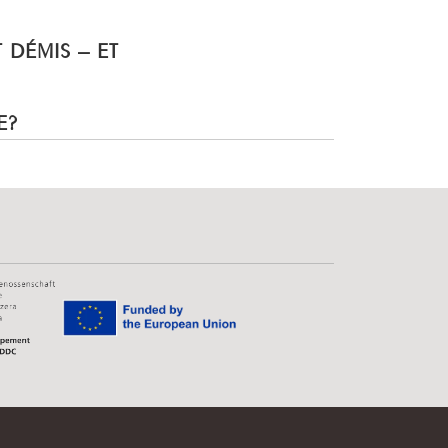
T DÉMIS – ET
E?