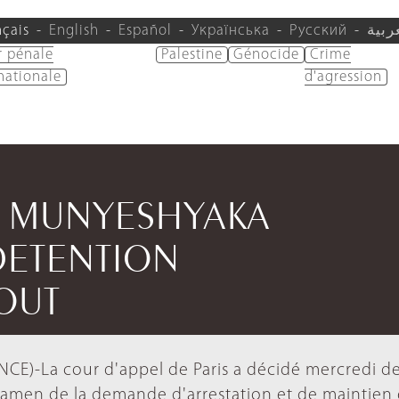
nçais
English
Español
Українська
Русский
ربية
r pénale
Palestine
Génocide
Crime
nationale
d'agression
T MUNYESHYAKA
DETENTION
OUT
RANCE)-La cour d'appel de Paris a décidé mercredi d
xamen de la demande d'arrestation et de maintien