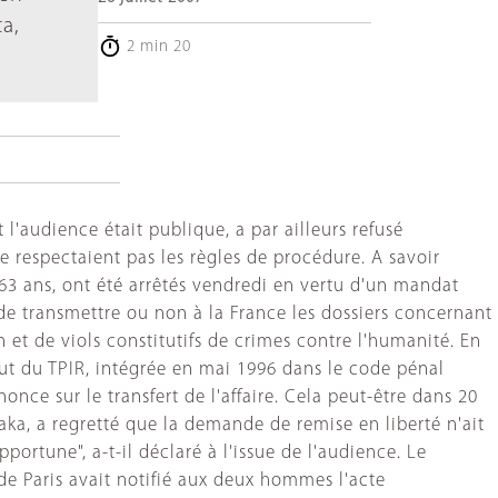
a,
2 min 20
l'audience était publique, a par ailleurs refusé
 respectaient pas les règles de procédure. A savoir
63 ans, ont été arrêtés vendredi en vertu d'un mandat
de transmettre ou non à la France les dossiers concernant
n et de viols constitutifs de crimes contre l'humanité. En
tut du TPIR, intégrée en mai 1996 dans le code pénal
nce sur le transfert de l'affaire. Cela peut-être dans 20
a, a regretté que la demande de remise en liberté n'ait
ortune", a-t-il déclaré à l'issue de l'audience. Le
de Paris avait notifié aux deux hommes l'acte