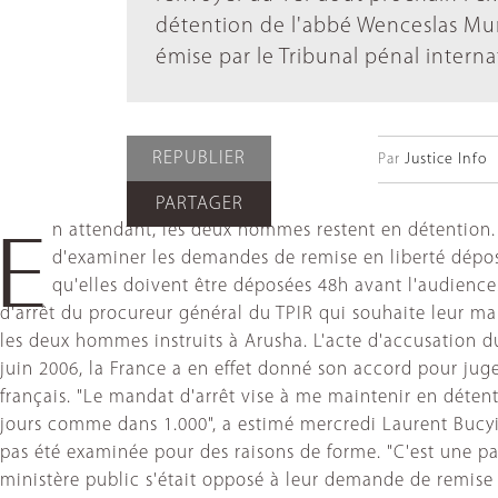
détention de l'abbé Wenceslas Mun
émise par le Tribunal pénal interna
REPUBLIER
Par
Justice Info
PARTAGER
n attendant, les deux hommes restent en détention. L
E
d'examiner les demandes de remise en liberté dépos
qu'elles doivent être déposées 48h avant l'audience
d'arrêt du procureur général du TPIR qui souhaite leur ma
les deux hommes instruits à Arusha. L'acte d'accusation du
juin 2006, la France a en effet donné son accord pour jug
français. "Le mandat d'arrêt vise à me maintenir en détenti
jours comme dans 1.000", a estimé mercredi Laurent Bucyi
pas été examinée pour des raisons de forme. "C'est une par
ministère public s'était opposé à leur demande de remise e