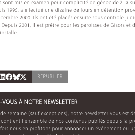
, ils sont mis en examen pour complicité de génocide à la 
s 1995, a effectué une dizaine de jours en détention provi
cembre 2000. Ils ont été placés ensuite sous contrôle jud
 Depuis 2001, il est prêtre pour les paroisses de Gisors et 
installé.
REPUBLIER
Z-VOUS À NOTRE NEWSLETTER
de semaine (sauf exceptions), notre newsletter vous est dé
e contient l'ensemble de nos contenus publiés depuis la p
arfois nous en profitons pour annoncer un événement ou u