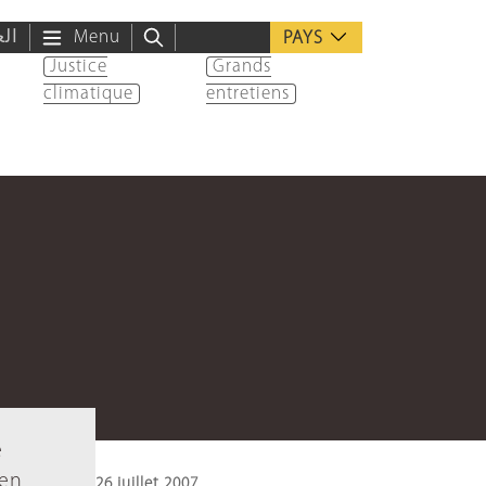
الع
Menu
PAYS
Justice
Grands
climatique
entretiens
e
 en
26 juillet 2007