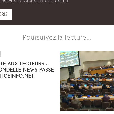
 majeure à paraître. Et c'est gratuit.
CRIS
Poursuivez la lecture...
OTE AUX LECTEURS -
ONDELLE NEWS PASSE
STICEINFO.NET