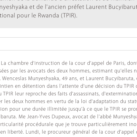
yeshyaka et de l'ancien préfet Laurent Bucyibarut
tional pour le Rwanda (TPIR).
a chambre d'instruction de la cour d'appel de Paris, dont 
ées par les avocats des deux hommes, estimant qu'elles ne
. Wenceslas Munyeshyaka, 49 ans, et Laurent Bucyibaruta, 
intien en détention dans l'attente d'une décision du TPIR 
 TPIR leur reproche des faits d'assassinats, d'exterminatio
er les deux hommes en vertu de la loi d'adaptation du sta
on pour une durée illimitée jusqu'à ce que le TPIR se prono
baruta. Me Jean-Yves Dupeux, avocat de l’abbé Munyeshyak
ticularité procédurale que je trouve particulièrement inopp
n liberté. Lundi, le procureur général de la cour d'appel 