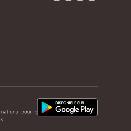
ernational pour le Rwanda
ux