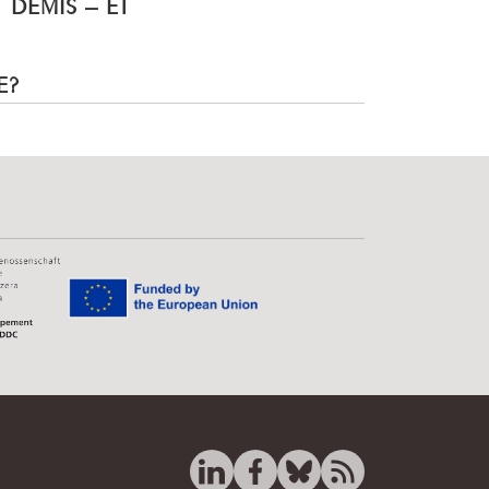
T DÉMIS – ET
E?