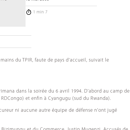
a
1 min 7
mains du TPIR, faute de pays d'accueil, suivait le
arimana dans la soirée du 6 avril 1994. D'abord au camp de
 la RDCongo) et enfin à Cyangugu (sud du Rwanda).
ocureur ni aucune autre équipe de défense n'ont jugé
ir Bizimungu et du Commerce, Justin Mugenzi. Accusés de