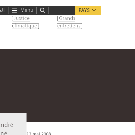
الع
Menu
PAYS
Justice
Grands
climatique
entretiens
André
gné
12 mai 2008