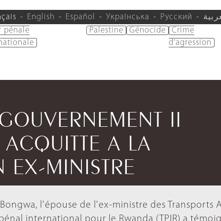
nçais
English
Español
Українська
Русский
ربية
r pénale
Palestine
Génocide
Crime
nationale
d'agression
R/GOUVERNEMENT II
 ACQUITTE A LA
 EX-MINISTRE
 Bongwa, l'épouse de l'ex-ministre des Transports 
 pénal international pour le Rwanda (TPIR) a témoi