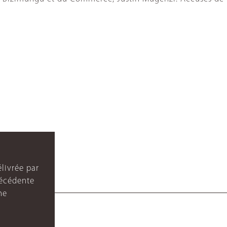
livrée par
récédente
ne