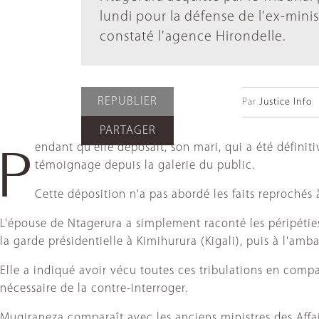
lundi pour la défense de l'ex-mini
constaté l'agence Hirondelle.
REPUBLIER
Par
Justice Info
PARTAGER
endant qu'elle déposait, son mari, qui a été définit
P
témoignage depuis la galerie du public.
Cette déposition n'a pas abordé les faits reprochés
L'épouse de Ntagerura a simplement raconté les péripéties
la garde présidentielle à Kimihurura (Kigali), puis à l'a
Elle a indiqué avoir vécu toutes ces tribulations en com
nécessaire de la contre-interroger.
Mugiraneza comparaît avec les anciens ministres des Aff