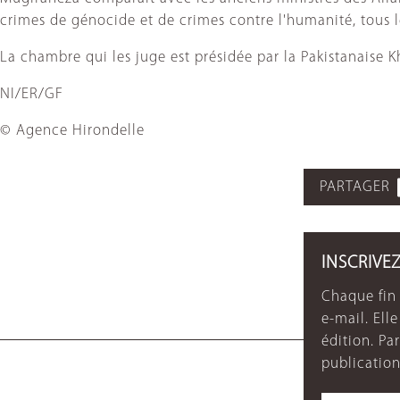
crimes de génocide et de crimes contre l'humanité, tous 
La chambre qui les juge est présidée par la Pakistanaise K
NI/ER/GF
© Agence Hirondelle
PARTAGER
INSCRIVE
Chaque fin 
e-mail. Ell
édition. P
publication