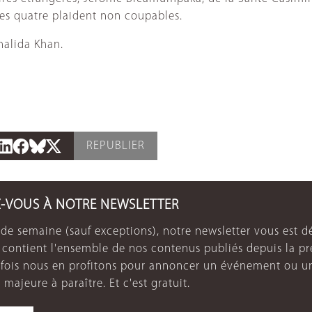
les quatre plaident non coupables.
halida Khan.
REPUBLIER
Z-VOUS À NOTRE NEWSLETTER
de semaine (sauf exceptions), notre newsletter vous est dé
e contient l'ensemble de nos contenus publiés depuis la p
arfois nous en profitons pour annoncer un événement ou u
 majeure à paraître. Et c'est gratuit.