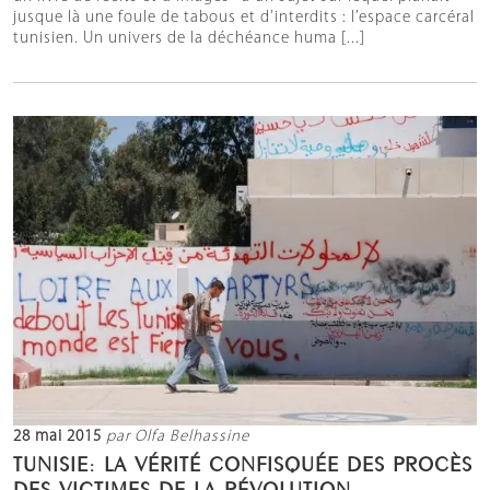
jusque là une foule de tabous et d’interdits : l’espace carcéral
tunisien. Un univers de la déchéance huma [...]
28 mai 2015
par Olfa Belhassine
TUNISIE: LA VÉRITÉ CONFISQUÉE DES PROCÈS
DES VICTIMES DE LA RÉVOLUTION