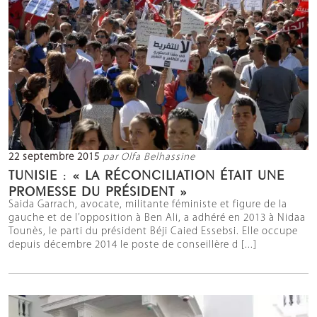
22 septembre 2015
par Olfa Belhassine
TUNISIE : « LA RÉCONCILIATION ÉTAIT UNE
PROMESSE DU PRÉSIDENT »
Saida Garrach, avocate, militante féministe et figure de la
gauche et de l’opposition à Ben Ali, a adhéré en 2013 à Nidaa
Tounès, le parti du président Béji Caied Essebsi. Elle occupe
depuis décembre 2014 le poste de conseillère d [...]