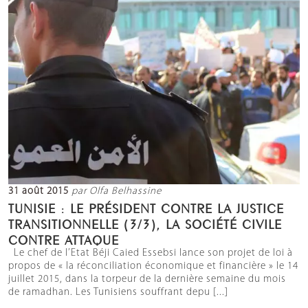
31 août 2015
par Olfa Belhassine
TUNISIE : LE PRÉSIDENT CONTRE LA JUSTICE
TRANSITIONNELLE (3/3), LA SOCIÉTÉ CIVILE
CONTRE ATTAQUE
Le chef de l’Etat Béji Caied Essebsi lance son projet de loi à
propos de « la réconciliation économique et financière » le 14
juillet 2015, dans la torpeur de la dernière semaine du mois
de ramadhan. Les Tunisiens souffrant depu [...]