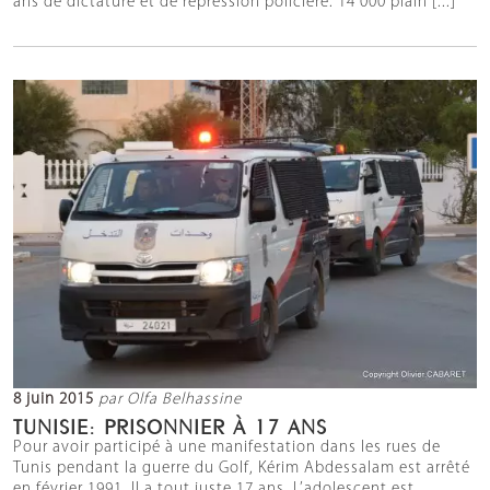
ans de dictature et de répression policière. 14 000 plain [...]
8 juin 2015
par Olfa Belhassine
TUNISIE: PRISONNIER À 17 ANS
Pour avoir participé à une manifestation dans les rues de
Tunis pendant la guerre du Golf, Kérim Abdessalam est arrêté
en février 1991. Il a tout juste 17 ans. L’adolescent est