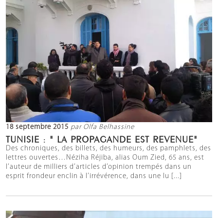
18 septembre 2015
par Olfa Belhassine
TUNISIE : " LA PROPAGANDE EST REVENUE"
Des chroniques, des billets, des humeurs, des pamphlets, des
lettres ouvertes…Néziha Réjiba, alias Oum Zied, 65 ans, est
l’auteur de milliers d’articles d’opinion trempés dans un
esprit frondeur enclin à l’irrévérence, dans une lu [...]