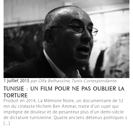
1 juillet 2015
par Olfa Belhassine, Tunis Correspondante
TUNISIE : UN FILM POUR NE PAS OUBLIER LA
TORTURE
Produit en 2014, La Mémoire Noire, un documentaire de 52
mn du cinéaste Hichem Ben Ammar, traite d’un sujet qui
imprègne de douleur et de pesanteur plus d’un demi-siècle
de dictature tunisienne. Quatre anciens détenus politiques s
[...]