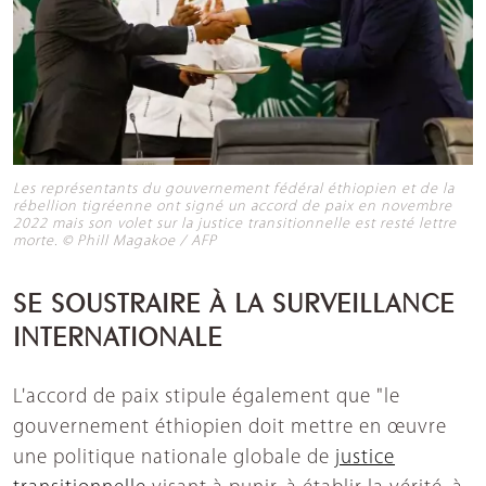
Les représentants du gouvernement fédéral éthiopien et de la
rébellion tigréenne ont signé un accord de paix en novembre
2022 mais son volet sur la justice transitionnelle est resté lettre
morte. © Phill Magakoe / AFP
SE SOUSTRAIRE À LA SURVEILLANCE
INTERNATIONALE
L'accord de paix stipule également que "le
gouvernement éthiopien doit mettre en œuvre
une politique nationale globale de
justice