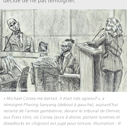
décidé de ne pas témoigner.
« Michael Correa me battait. Il était très agressif », a
témoigné Pharing Sanyang (debout à gauche), aujourd’hui
retraité de l’armée gambienne, devant le tribunal de Denver,
aux États-Unis, où Correa (assis à droite, portant lunettes et
dreadlocks en chignon) est jugé pour torture. Illustration : ©