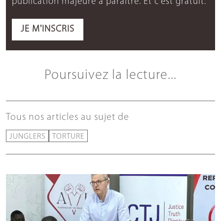
publication majeure à paraître. Et c'est gratuit.
JE M'INSCRIS
Poursuivez la lecture...
Tous nos articles au sujet de
JUNGLERS
TORTURE