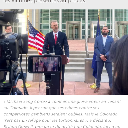
les victimes présentes au procès.
« Michael Sang Correa a commis une grave erreur en venant
au Colorado. Il pensait que ses crimes contre ses
compatriotes gambiens seraient oubliés. Mais le Colorado
n’est pas un refuge pour les tortionnaires », a déclaré J.
Bishop Grewell, procureur du district du Colorado, lors d’un