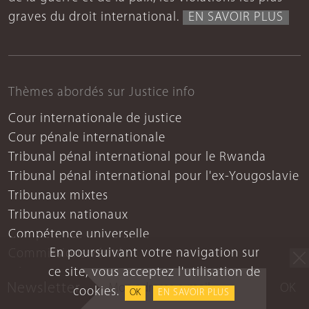
graves du droit international.
EN SAVOIR PLUS
Thèmes abordés sur Justice info
Cour internationale de justice
Cour pénale internationale
Tribunal pénal international pour le Rwanda
Tribunal pénal international pour l'ex-Yougoslavie
Tribunaux mixtes
Tribunaux nationaux
Compétence universelle
En poursuivant votre navigation sur
Commissions vérité
ce site, vous acceptez l'utilisation de
Réparations
Newsletter
OK
cookies.
Mémoire
OK
EN SAVOIR PLUS