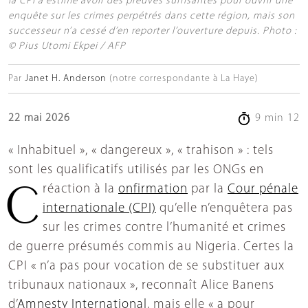
la CPI a estimé avoir des preuves suffisantes pour ouvrir une
enquête sur les crimes perpétrés dans cette région, mais son
successeur n’a cessé d’en reporter l’ouverture depuis. Photo :
© Pius Utomi Ekpei / AFP
Par
Janet H. Anderson
(notre correspondante à La Haye)
22 mai 2026
9 min 12
« Inhabituel », « dangereux », « trahison » : tels
sont les qualificatifs utilisés par les ONGs en
réaction à la
confirmation
par la
Cour pénale
internationale (CPI)
qu’elle n’enquêtera pas
sur les crimes contre l’humanité et crimes
de guerre présumés commis au Nigeria. Certes la
CPI « n’a pas pour vocation de se substituer aux
tribunaux nationaux », reconnaît Alice Banens
d’
Amnesty International
, mais elle « a pour