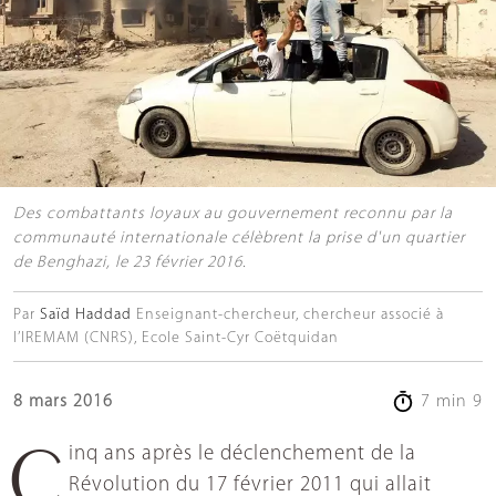
Des combattants loyaux au gouvernement reconnu par la
communauté internationale célèbrent la prise d'un quartier
de Benghazi, le 23 février 2016.
Par
Saïd Haddad
Enseignant-chercheur, chercheur associé à
l’IREMAM (CNRS), Ecole Saint-Cyr Coëtquidan
8 mars 2016
7 min 9
Cinq ans après le déclenchement de la
Révolution du 17 février 2011 qui allait