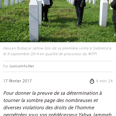
Hassan Bubacar Jallow lors de sa première visite à Srebrenica
le 9 septembre 2014 en qualité de procureur du MTPI
Par
JusticeInfo.Net
17 février 2017
4 min 24
Pour do
nner la preuve de sa détermination à
tourner la sombre
page des nombreuses et
diverses violations des droits de l’homme
perpétrées sous son prédécesseur Yahya Jammeh,