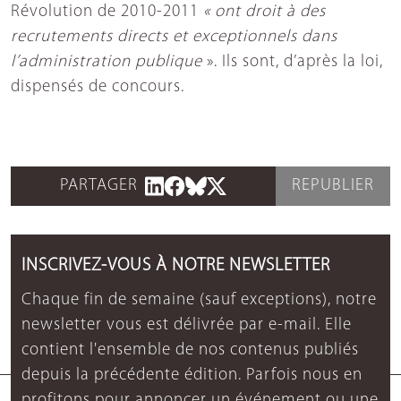
Révolution de 2010-2011
« ont droit à des
recrutements directs et exceptionnels dans
l’administration publique
». Ils sont, d’après la loi,
dispensés de concours.
PARTAGER
REPUBLIER
INSCRIVEZ-VOUS À NOTRE NEWSLETTER
Chaque fin de semaine (sauf exceptions), notre
newsletter vous est délivrée par e-mail. Elle
contient l'ensemble de nos contenus publiés
depuis la précédente édition. Parfois nous en
profitons pour annoncer un événement ou une