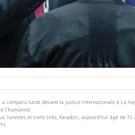
 a comparu lundi devant la justice internationale à La Ha
re l'humanité.
unettes et traits tirés, Karadzic, aujourd'hui âgé de 72 a
I).