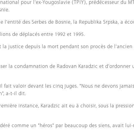
rnational pour l'ex-Yougoslavie (TPIY), prédécesseur du M
snie.
de l'entité des Serbes de Bosnie, la Republika Srpska, a éc
llions de déplacés entre 1992 et 1995.
la justice depuis la mort pendant son procès de l'ancien 
er la condamnation de Radovan Karadzic et d'ordonner un
t-il fait valoir devant les cinq juges. "Nous ne devons jam
 a-t-il dit.
mière instance, Karadzic ait eu à choisir, sous la pression
.
onsidéré comme un "héros" par beaucoup des siens, avait 