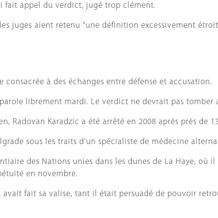
i fait appel du verdict, jugé trop clément.
 juges aient retenu "une définition excessivement étroite
re consacrée à des échanges entre défense et accusation.
 parole librement mardi. Le verdict ne devrait pas tomber 
en, Radovan Karadzic a été arrêté en 2008 après près de 1
grade sous les traits d'un spécialiste de médecine alterna
tentiaire des Nations unies dans les dunes de La Haye, où 
rpétuité en novembre.
vait fait sa valise, tant il était persuadé de pouvoir ret