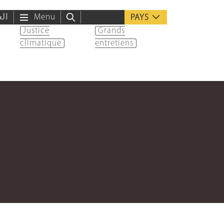
الع
Menu
PAYS
Justice
Grands
climatique
entretiens