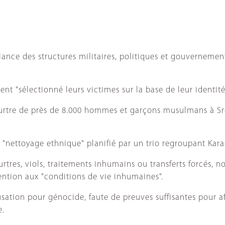
 lance des structures militaires, politiques et gouvernemen
ent "sélectionné leurs victimes sur la base de leur identit
rtre de près de 8.000 hommes et garçons musulmans à Sre
un "nettoyage ethnique" planifié par un trio regroupant Kar
tres, viols, traitements inhumains ou transferts forcés, n
ention aux "conditions de vie inhumaines".
sation pour génocide, faute de preuves suffisantes pour af
e.