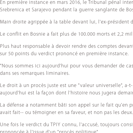
En première instance en mars 2016, le Tribunal pénal inte
Srebrenica et Sarajevo pendant la guerre sanglante de Bo
Main droite agrippée à la table devant lui, l'ex-président 
Le conflit en Bosnie a fait plus de 100.000 morts et 2,2 mi
Plus haut responsable à devoir rendre des comptes devant 
sur 50 points du verdict prononcé en première instance.
"Nous sommes ici aujourd'hui pour vous demander de cass
dans ses remarques liminaires.
Le droit à un procès juste est une "valeur universelle", a-
aujourd'hui est la façon dont l'histoire nous jugera demain",
La défense a notamment bâti son appel sur le fait qu'en pre
avait fait-- ou témoigner en sa faveur, et non pas les deux
Une fois le verdict du TPIY connu, l'accusé, toujours c
prononcée à l'issue d'un "procès politique".