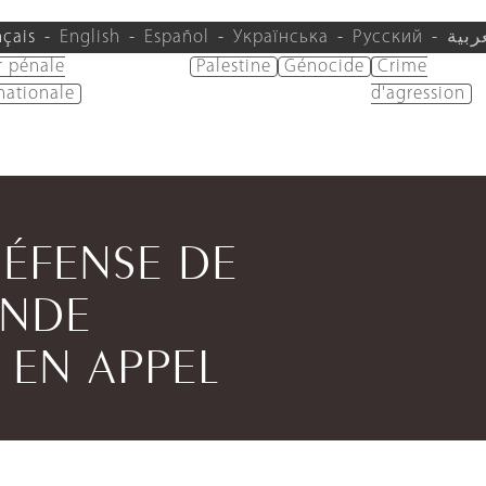
nçais
English
Español
Українська
Русский
ربية
r pénale
Palestine
Génocide
Crime
nationale
d'agression
DÉFENSE DE
ANDE
 EN APPEL