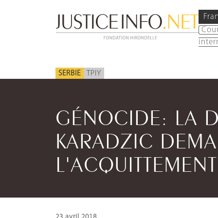
Fra
Cou
inter
SERBIE
TPIY
GÉNOCIDE: LA 
KARADZIC DEM
L'ACQUITTEMENT
23 avril 2018