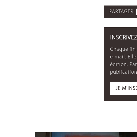
PARTAGER
INSCRIVE
Chaque fin 
e-mail. Ell
édition. P
publication
JE M'INS