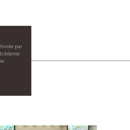
livrée par
récédente
ne