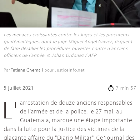
Les menaces croissantes contre les juges et les procureurs
guatémaltèques, dont le juge Miguel Angel Galvez, risquent
de faire dérailler les procédures ouvertes contre d'anciens
officiers de l'armée. © Johan Ordonez / AFP
Par
Tatiana Chemali
pour JusticeInfo.net
5 juillet 2021
7 min 57
L'arrestation de douze anciens responsables
de l'armée et de la police, le 27 mai, au
Guatemala, marque une étape importante
dans la lutte pour la justice des victimes de la
glaçante affaire du "Diario Militar". Ce ‘journal des