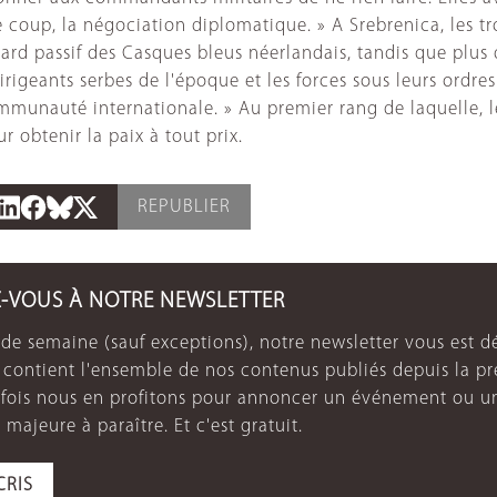
e coup, la négociation diplomatique. » A Srebrenica, les 
 regard passif des Casques bleus néerlandais, tandis que p
dirigeants serbes de l'époque et les forces sous leurs ordr
communauté internationale. » Au premier rang de laquelle, l
r obtenir la paix à tout prix.
REPUBLIER
Z-VOUS À NOTRE NEWSLETTER
de semaine (sauf exceptions), notre newsletter vous est dé
e contient l'ensemble de nos contenus publiés depuis la p
arfois nous en profitons pour annoncer un événement ou u
 majeure à paraître. Et c'est gratuit.
CRIS