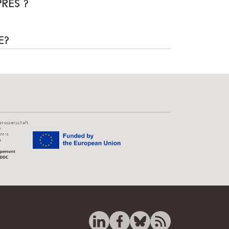
PRÈS ?
E?