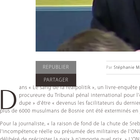
REPUBLIER
Par
Stéphanie M
PARTAGER
ans « Le sang de la realpolitik », un livre-enquê
D
procureure du Tribunal pénal international pour l
dupe » d'être « devenus les facilitateurs du der
plus de 6000 musulmans de Bosnie ont été exterminés en j
Pour la journaliste, « la raison de fond de la chute de Sr
l'incompétence réelle ou présumée des militaires de l'ONU
délibéré de précipiter la paix à n'importe quel prix. » L'ON