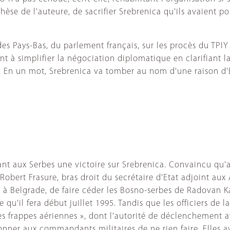
hèse de l'auteure, de sacrifier Srebrenica qu'ils avaient 
des Pays-Bas, du parlement français, sur les procès du TPIY
nt à simplifier la négociation diplomatique en clarifiant 
. En un mot, Srebrenica va tomber au nom d'une raison d'É
dant aux Serbes une victoire sur Srebrenica. Convaincu qu
obert Frasure, bras droit du secrétaire d'Etat adjoint aux
 à Belgrade, de faire céder les Bosno-serbes de Radovan Ka
qu'il fera début juillet 1995. Tandis que les officiers de l
r des frappes aériennes », dont l'autorité de déclenchement
ner aux commandants militaires de ne rien faire. Elles avai