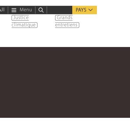
الع
Menu
PAYS
Justice
Grands
climatique
entretiens