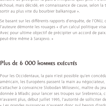
échoué, mais décidé, en connaissance de cause, selon la t
sortir au plus vite du bourbier balkanique ».
Se basant sur les différents rapports d'enquête, de l'ONU, 
l'auteure démonte les rouages « d'un calcul politique visa
Avec pour ultime objectif de précipiter un accord de paix
peut-être même à Sarajevo. »
Plus de 6 000 hommes exécutés
Pour les Occidentaux, la paix n'est possible qu'en concé
américain, les Européens passent la main au négociateur, R
s'attacher à convaincre Slobodan Milosevic, maître du jeu
donnée à Mladic pour lancer ses troupes sur Srebrenica, ce 
n'avaient plus, début juillet 1995, l'autorité de sollicite
« Les grandes puissances n'avaient donc nul besoin d'ordon