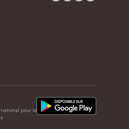
ernational pour le Rwanda
ux