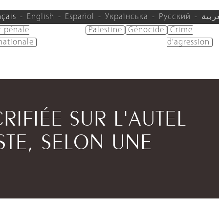
nçais
English
Español
Українська
Русский
ربية
r pénale
Palestine
Génocide
Crime
nationale
d'agression
RIFIÉE SUR L'AUTEL
STE, SELON UNE