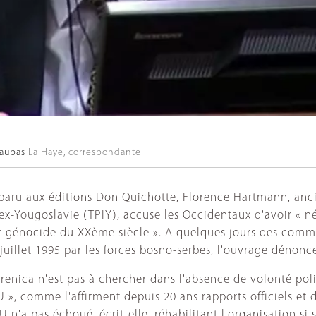
aupas
La Haye, correspondante
te paru aux éditions Don Quichotte, Florence Hartmann, anc
'ex-Yougoslavie (TPIY), accuse les Occidentaux d'avoir « 
nier génocide du XXème siècle ». A quelques jours des co
uillet 1995 par les forces bosno-serbes, l'ouvrage dénonc
ebrenica n'est pas à chercher dans l'absence de volonté pol
 », comme l'affirment depuis 20 ans rapports officiels et 
U n'a pas échoué, écrit-elle, réhabilitant l'organisation si