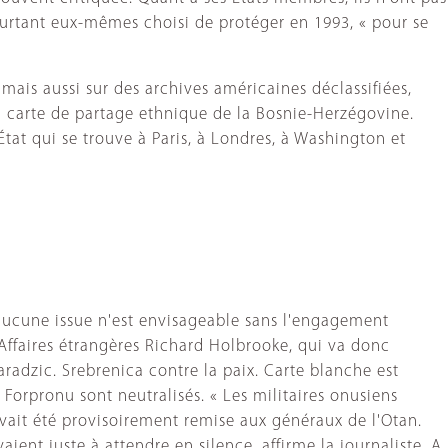
pourtant eux-mêmes choisi de protéger en 1993, « pour se
 mais aussi sur des archives américaines déclassifiées,
la carte de partage ethnique de la Bosnie-Herzégovine.
tat qui se trouve à Paris, à Londres, à Washington et
'aucune issue n'est envisageable sans l'engagement
 Affaires étrangères Richard Holbrooke, qui va donc
radzic. Srebrenica contre la paix. Carte blanche est
a Forpronu sont neutralisés. « Les militaires onusiens
 avait été provisoirement remise aux généraux de l'Otan.
ent juste à attendre en silence, affirme la journaliste. A