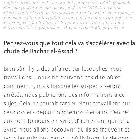
régime de Bachar el-Assad ont été condamnés à Paris (France),
dans un procès par contumace, le 24 mai 2024. Un mandat
d’arrêt contre les deux derniers, émis par la justice américaine, a
par ailleurs été rendu public ce lundi 9 décembre. Après Bachar
el-Assad, ce sont les figures les plus recherchées du régime
déchu. Photos et graphisme : © Syrians for Truth and Justice
Pensez-vous que tout cela va s’accélérer avec la
chute de Bachar el-Assad ?
Bien sûr. Il y a des affaires sur lesquelles nous
travaillons – nous ne pouvons pas dire où et
comment –, mais lorsque les suspects seront
arrêtés, nous publierons des informations à ce
sujet. Cela ne saurait tarder. Nous travaillons sur
ces dossiers depuis longtemps. Certains d’entre
eux sont toujours en Syrie, d’autres ont quitté la
Syrie, nous allons découvrir où ils se trouvent et
nous les suivrons partout où ils iront. Ils devront