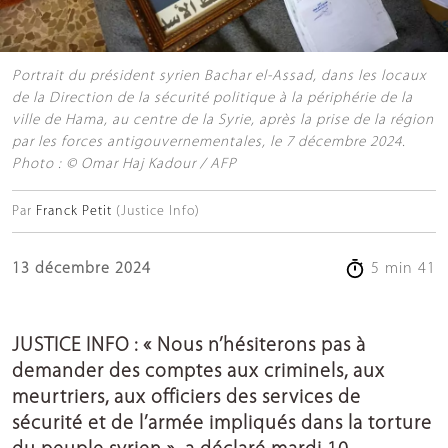
Portrait du président syrien Bachar el-Assad, dans les locaux
de la Direction de la sécurité politique à la périphérie de la
ville de Hama, au centre de la Syrie, après la prise de la région
par les forces antigouvernementales, le 7 décembre 2024.
Photo : © Omar Haj Kadour / AFP
Par
Franck Petit
(Justice Info)
13 décembre 2024
5 min 41
JUSTICE INFO : « Nous n’hésiterons pas à
demander des comptes aux criminels, aux
meurtriers, aux officiers des services de
sécurité et de l’armée impliqués dans la torture