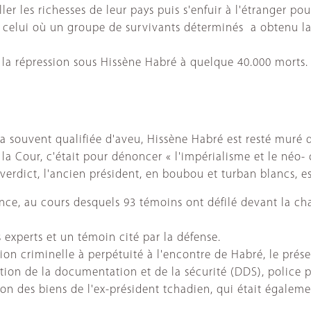
ler les richesses de leur pays puis s'enfuir à l'étranger pou
e celui où un groupe de survivants déterminés a obtenu la
la répression sous Hissène Habré à quelque 40.000 morts.
 souvent qualifiée d'aveu, Hissène Habré est resté muré da
la Cour, c'était pour dénoncer « l'impérialisme et le néo-
verdict, l'ancien président, en boubou et turban blancs, es
dience, au cours desquels 93 témoins ont défilé devant la
s experts et un témoin cité par la défense.
sion criminelle à perpétuité à l'encontre de Habré, le prés
tion de la documentation et de la sécurité (DDS), police p
n des biens de l'ex-président tchadien, qui était égalemen