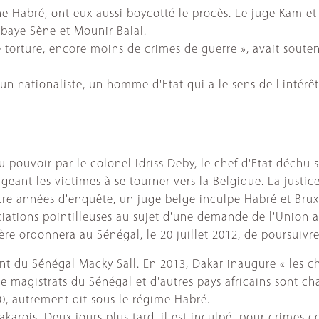
ène Habré, ont eux aussi boycotté le procès. Le juge Kam et 
baye Sène et Mounir Balal.
 de torture, encore moins de crimes de guerre », avait sou
un nationaliste, un homme d'Etat qui a le sens de l'intérêt
 pouvoir par le colonel Idriss Deby, le chef d'Etat déchu 
igeant les victimes à se tourner vers la Belgique. La just
tre années d'enquête, un juge belge inculpe Habré et Brux
iations pointilleuses au sujet d'une demande de l'Union af
ère ordonnera au Sénégal, le 20 juillet 2012, de poursuivre
nt du Sénégal Macky Sall. En 2013, Dakar inaugure « les ch
 magistrats du Sénégal et d'autres pays africains sont ch
90, autrement dit sous le régime Habré.
akarois. Deux jours plus tard, il est inculpé pour crimes c