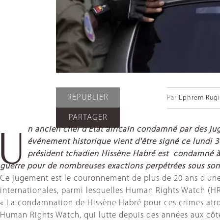
REPUBLIER
Par
Ephrem Rugir
PARTAGER
n ancien chef d'Etat africain condamné par des juge
U
événement historique vient d'être signé ce lundi 3
président tchadien Hissène Habré est condamné à l
guerre pour de nombreuses exactions perpétrées sous son
Ce jugement est le couronnement de plus de 20 ans d'une b
internationales, parmi lesquelles Human Rights Watch (HR
« La condamnation de Hissène Habré pour ces crimes atroce
Human Rights Watch, qui lutte depuis des années aux côtés