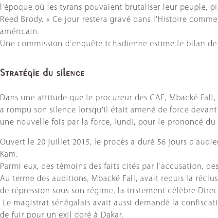
l'époque où les tyrans pouvaient brutaliser leur peuple, pil
Reed Brody. « Ce jour restera gravé dans l'Histoire comm
américain.
Une commission d'enquête tchadienne estime le bilan de 
Stratégie du silence
Dans une attitude que le procureur des CAE, Mbacké Fall, a
a rompu son silence lorsqu'il était amené de force devant 
une nouvelle fois par la force, lundi, pour le prononcé du 
Ouvert le 20 juillet 2015, le procès a duré 56 jours d'au
Kam.
Parmi eux, des témoins des faits cités par l'accusation, de
Au terme des auditions, Mbacké Fall, avait requis la réclu
de répression sous son régime, la tristement célèbre Direc
Le magistrat sénégalais avait aussi demandé la confiscatio
de fuir pour un exil doré à Dakar.