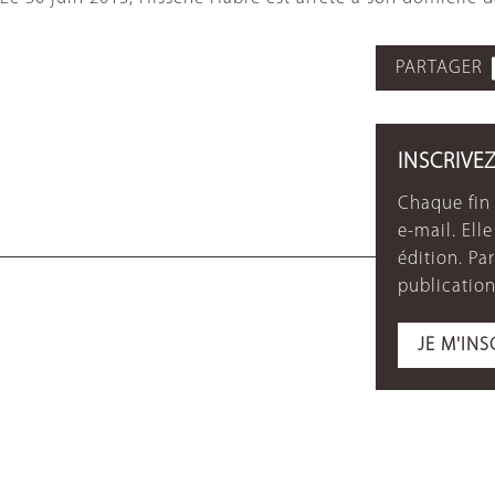
PARTAGER
INSCRIVE
Chaque fin 
e-mail. Ell
édition. P
publication
JE M'INS