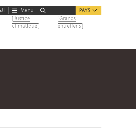
الع
Menu
PAYS
Justice
Grands
climatique
entretiens