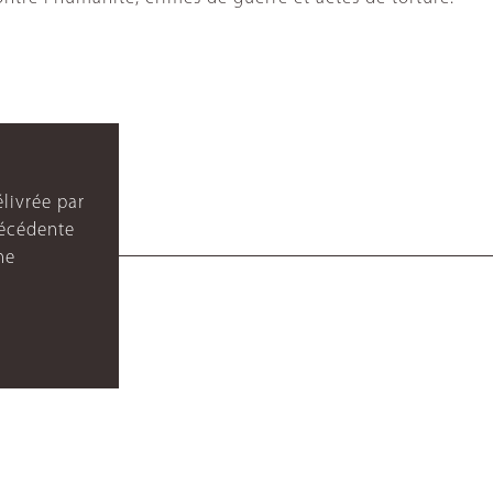
livrée par
récédente
ne