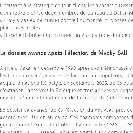
Obéissant à la stratégie de leur client, les avocats d'Hiss
commettre d'office deux membres du barreau de Dakar, M
« Il n'y a pas eu de crimes contre l'humanité, ni d'actes
plaidoiries finales.
« Hissène Habré est un patriote, un vrai patriote doublé d'
Le dossier avance après l'élection de Macky Sall
Arrivé à Dakar en décembre 1990 après avoir été chassé du
les tribunaux sénégalais se déclareront incompétents, obl
acquis la nationalité belge. En septembre 2005, après qua
d'extrader Habré vers la Belgique et trois années de négoc
devant la Cour internationale de Justice (CIJ). Cette derni
Le dossier va avancer après l'élection du nouveau préside
accord avec l'Union africaine. Ces chambres composées de
graves commis sur le territoire tchadien entre 1982 et 19
Le 30 juin 2013, Hissène Habré est arrêté à son domicile d