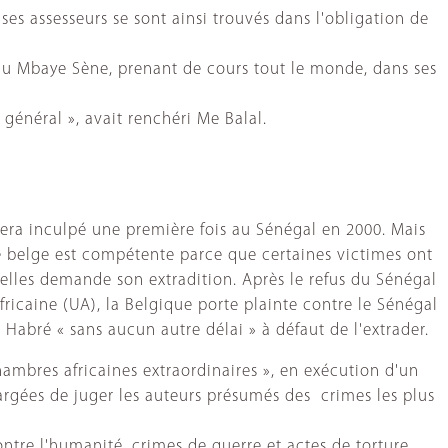
ses assesseurs se sont ainsi trouvés dans l'obligation de
tenu Mbaye Sène, prenant de cours tout le monde, dans ses
 général », avait renchéri Me Balal.
sera inculpé une première fois au Sénégal en 2000. Mais
ice belge est compétente parce que certaines victimes ont
elles demande son extradition. Après le refus du Sénégal
ricaine (UA), la Belgique porte plainte contre le Sénégal
 Habré « sans aucun autre délai » à défaut de l'extrader.
ambres africaines extraordinaires », en exécution d'un
argées de juger les auteurs présumés des crimes les plus
ontre l'humanité, crimes de guerre et actes de torture.