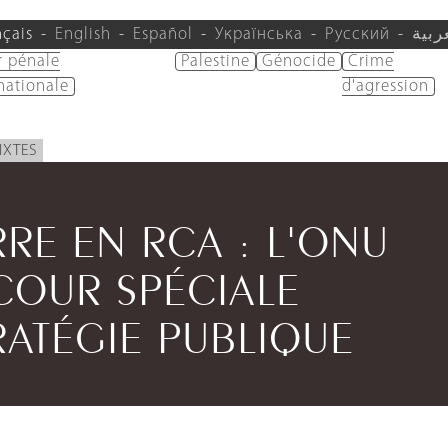
nçais
English
Español
Українська
Русский
ربية
r pénale
Palestine
Génocide
Crime
nationale
d'agression
IXTES
RE EN RCA : L'ONU
COUR SPÉCIALE
RATÉGIE PUBLIQUE