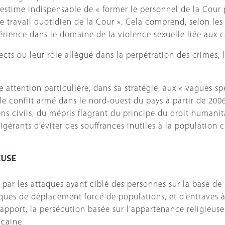
estime indispensable de « former le personnel de la Cour p
e travail quotidien de la Cour ». Cela comprend, selon les 
rience dans le domaine de la violence sexuelle liée aux co
ts ou leur rôle allégué dans la perpétration des crimes, la 
ne attention particulière, dans sa stratégie, aux « vagues
 conflit armé dans le nord-ouest du pays à partir de 2006
 civils, du mépris flagrant du principe du droit humanitair
érants d’éviter des souffrances inutiles à la population ci
euse
ar les attaques ayant ciblé des personnes sur la base de 
tiques de déplacement forcé de populations, et d’entrave
rapport, la persécution basée sur l’appartenance religieuse
icaine.