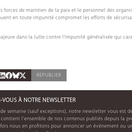
s forces de maintien de la paix et le personnel des organi
tinuent en toute impunité compromet les efforts de sécuris
ajeure dans la lutte contre l’impunité généralisée qui carac
REPUBLIER
Z-VOUS À NOTRE NEWSLETTER
de semaine (sauf exceptions), notre newsletter vous est dé
e contient l'ensemble de nos contenus publiés depuis la p
arfois nous en profitons pour annoncer un événement ou u