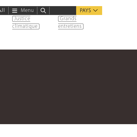
الع
Menu
PAYS
Justice
Grands
climatique
entretiens