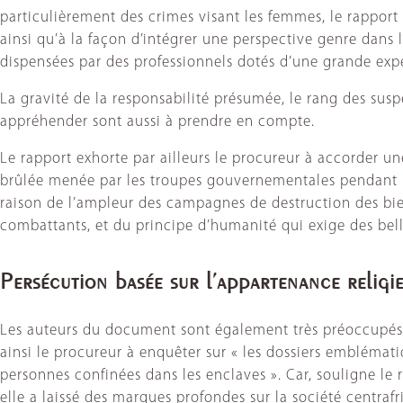
particulièrement des crimes visant les femmes, le rapport 
ainsi qu’à la façon d’intégrer une perspective genre dans l
dispensées par des professionnels dotés d’une grande expé
La gravité de la responsabilité présumée, le rang des suspec
appréhender sont aussi à prendre en compte.
Le rapport exhorte par ailleurs le procureur à accorder u
brûlée menée par les troupes gouvernementales pendant le
raison de l’ampleur des campagnes de destruction des biens
combattants, et du principe d’humanité qui exige des bellig
Persécution basée sur l’appartenance religi
Les auteurs du document sont également très préoccupés p
ainsi le procureur à enquêter sur « les dossiers embléma
personnes confinées dans les enclaves ». Car, souligne le 
elle a laissé des marques profondes sur la société centrafr