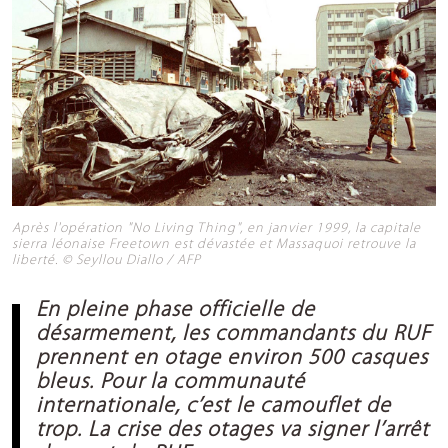
Après l'opération "No Living Thing", en janvier 1999, la capitale
sierra léonaise Freetown est dévastée et Massaquoi retrouve la
liberté. © Seyllou Diallo / AFP
En pleine phase officielle de
désarmement, les commandants du RUF
prennent en otage environ 500 casques
bleus. Pour la communauté
internationale, c’est le camouflet de
trop. La crise des otages va signer l’arrêt