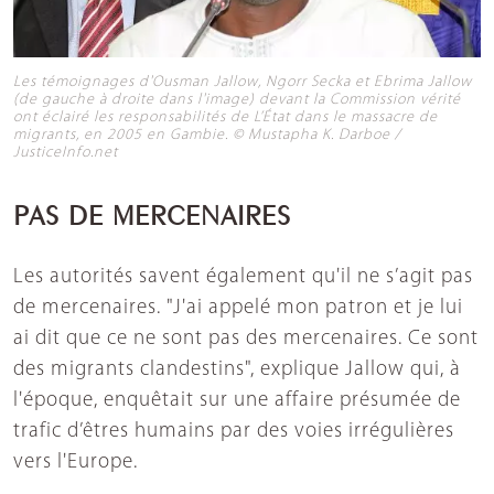
Les témoignages d'Ousman Jallow, Ngorr Secka et Ebrima Jallow
(de gauche à droite dans l'image) devant la Commission vérité
ont éclairé les responsabilités de L’État dans le massacre de
migrants, en 2005 en Gambie. © Mustapha K. Darboe /
JusticeInfo.net
PAS DE MERCENAIRES
Les autorités savent également qu'il ne s’agit pas
de mercenaires. "J'ai appelé mon patron et je lui
ai dit que ce ne sont pas des mercenaires. Ce sont
des migrants clandestins", explique Jallow qui, à
l'époque, enquêtait sur une affaire présumée de
trafic d’êtres humains par des voies irrégulières
vers l'Europe.