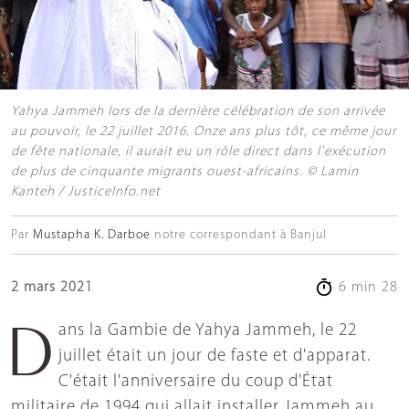
Yahya Jammeh lors de la dernière célébration de son arrivée
au pouvoir, le 22 juillet 2016. Onze ans plus tôt, ce même jour
de fête nationale, il aurait eu un rôle direct dans l'exécution
de plus de cinquante migrants ouest-africains. © Lamin
Kanteh / JusticeInfo.net
Par
Mustapha K. Darboe
notre correspondant à Banjul
2 mars 2021
6 min 28
Dans la Gambie de Yahya Jammeh, le 22
juillet était un jour de faste et d'apparat.
C'était l'anniversaire du coup d'État
militaire de 1994 qui allait installer Jammeh au