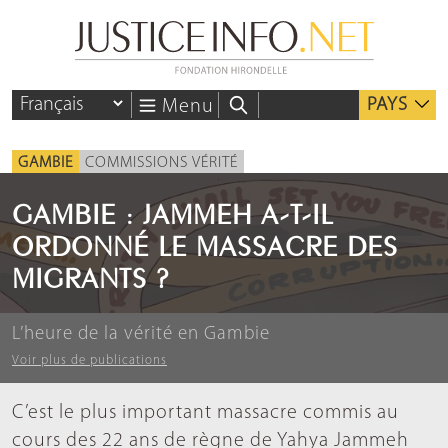
PAYS
Menu
GAMBIE
COMMISSIONS VÉRITÉ
GAMBIE : JAMMEH A-T-IL
ORDONNÉ LE MASSACRE DES
MIGRANTS ?
L’heure de la vérité en Gambie
Voir plus de publications
C’est le plus important massacre commis au
cours des 22 ans de règne de Yahya Jammeh