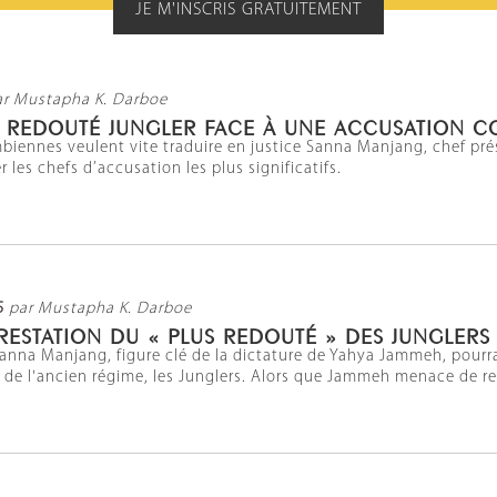
JE M'INSCRIS GRATUITEMENT
ar Mustapha K. Darboe
N REDOUTÉ JUNGLER FACE À UNE ACCUSATION C
biennes veulent vite traduire en justice Sanna Manjang, chef pré
r les chefs d’accusation les plus significatifs.
5
par Mustapha K. Darboe
RESTATION DU « PLUS REDOUTÉ » DES JUNGLERS
Sanna Manjang, figure clé de la dictature de Yahya Jammeh, pourr
 de l'ancien régime, les Junglers. Alors que Jammeh menace de r