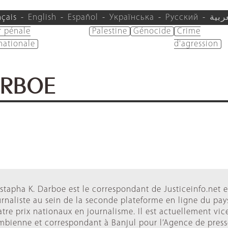
nçais
English
Español
Українська
Русский
ربية
r pénale
Palestine
Génocide
Crime
nationale
d'agression
ARBOE
tapha K. Darboe est le correspondant de Justiceinfo.net 
rnaliste au sein de la seconde plateforme en ligne du pay
tre prix nationaux en journalisme. Il est actuellement vic
bienne et correspondant à Banjul pour l’Agence de press