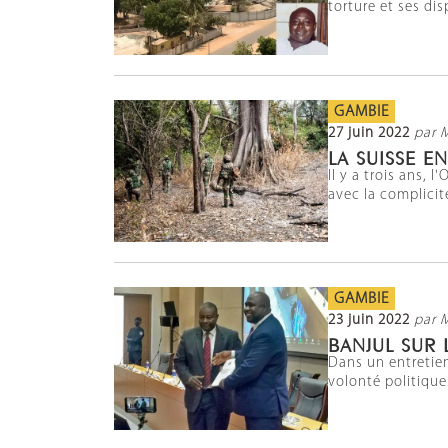
torture et ses di
GAMBIE
27 juin 2022
par 
LA SUISSE 
Il y a trois ans,
avec la complicit
GAMBIE
23 juin 2022
par 
BANJUL SUR 
Dans un entretien
volonté politique