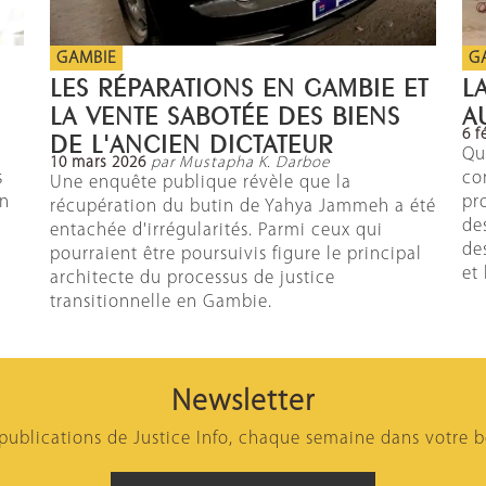
GAMBIE
G
LES RÉPARATIONS EN GAMBIE ET
L
LA VENTE SABOTÉE DES BIENS
A
6 f
DE L'ANCIEN DICTATEUR
Qu
10 mars 2026
par Mustapha K. Darboe
s
co
Une enquête publique révèle que la
en
pr
récupération du butin de Yahya Jammeh a été
de
entachée d'irrégularités. Parmi ceux qui
de
pourraient être poursuivis figure le principal
et 
architecte du processus de justice
transitionnelle en Gambie.
Newsletter
 publications de Justice Info, chaque semaine dans votre b