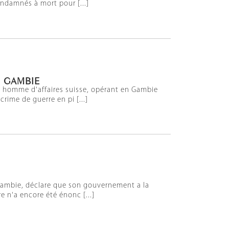
ondamnés à mort pour [...]
N GAMBIE
 un homme d'affaires suisse, opérant en Gambie
ime de guerre en pi [...]
 Gambie, déclare que son gouvernement a la
e n'a encore été énonc [...]