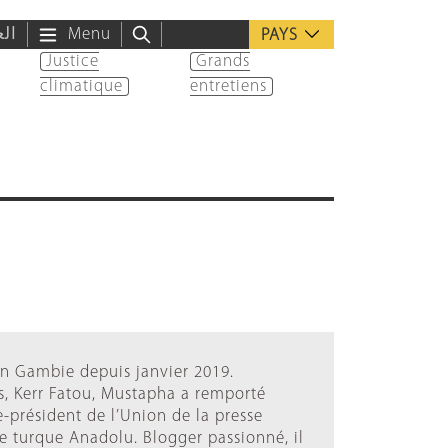
الع
Menu
PAYS
Justice
Grands
climatique
entretiens
en Gambie depuis janvier 2019.
s, Kerr Fatou, Mustapha a remporté
e-président de l’Union de la presse
e turque Anadolu. Blogger passionné, il