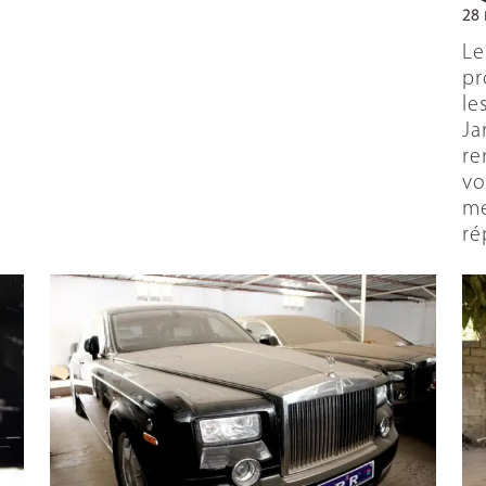
28
Le
pr
le
Ja
re
vo
me
ré