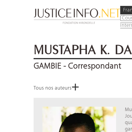
Fra
Cou
inter
MUSTAPHA K. D
GAMBIE
- Correspondant
+
Tous nos auteurs
Mus
Jou
qua
gam