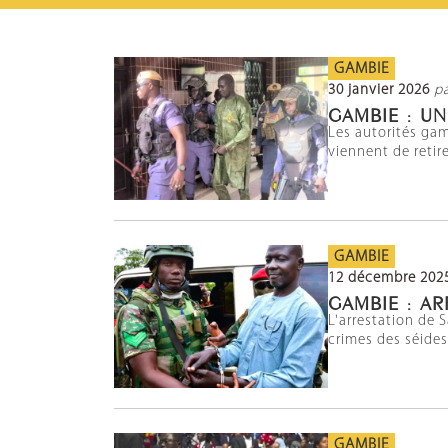
GAMBIE
30 janvier 2026
p
GAMBIE : U
Les autorités gam
viennent de retire
GAMBIE
12 décembre 202
GAMBIE : AR
L'arrestation de 
crimes des séides
GAMBIE