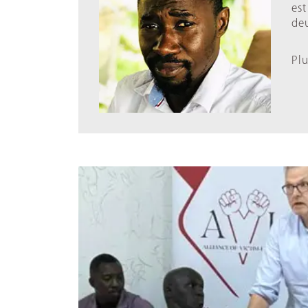
est
de
Plu