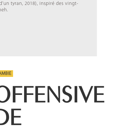
d’un tyran, 2018), inspiré des vingt-
meh.
AMBIE
OFFENSIVE
DE