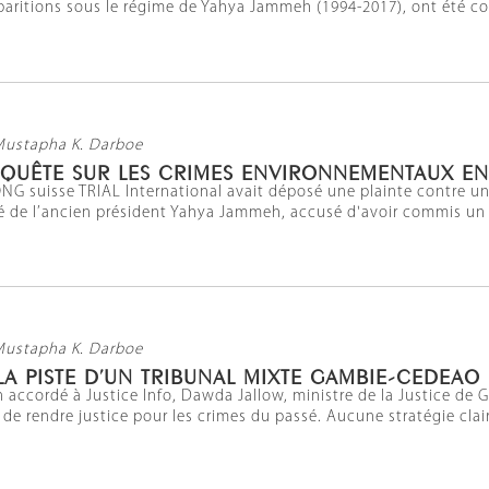
sparitions sous le régime de Yahya Jammeh (1994-2017), ont été c
Mustapha K. Darboe
ENQUÊTE SUR LES CRIMES ENVIRONNEMENTAUX E
 l'ONG suisse TRIAL International avait déposé une plainte contre
é de l’ancien président Yahya Jammeh, accusé d'avoir commis un cr
Mustapha K. Darboe
LA PISTE D’UN TRIBUNAL MIXTE GAMBIE-CEDEAO
 accordé à Justice Info, Dawda Jallow, ministre de la Justice de
 de rendre justice pour les crimes du passé. Aucune stratégie clair