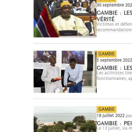
30 septembre 20
GAMBIE : LE
VÉRITÉ
Victimes et défe
recommandations d
GAMBIE
5 septembre 202
GAMBIE : LE
Les activistes ti
fonctionnaires, ap
GAMBIE
18 juillet 2022
pa
GAMBIE : PE
Le 13 juillet, si