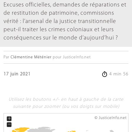
Excuses officielles, demandes de réparations et
de restitution de patrimoine, commissions
vérité : l’arsenal de la justice transitionnelle
peut-il traiter les crimes coloniaux et leurs
conséquences sur le monde d’aujourd’hui ?
Par
Clémentine Méténier
pour JusticeInfo.net
17 juin 2021
4 min 56
Utilisez les boutons +/- en haut à gauche de la carte
suivante pour zoomer (ou vos doigts sur mobile)
+
© JusticeInfo.net
−