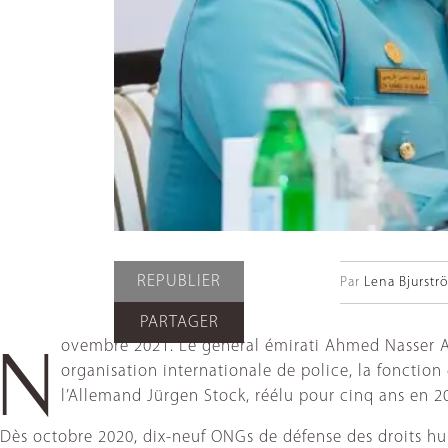
REPUBLIER
Par
Lena Bjurstr
PARTAGER
ovembre 2021. Le général émirati Ahmed Nasser Al-
N
organisation internationale de police, la fonction 
l’Allemand Jürgen Stock, réélu pour cinq ans en 2
Dès octobre 2020, dix-neuf ONGs de défense des droits hu