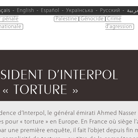
nçais
English
Español
Українська
Русский
ربية
r pénale
Palestine
Génocide
Crime
nationale
d'agression
ÉSIDENT D’INTERPOL
« TORTURE »
dence d’Interpol, le général émirati Ahmed Nasser 
ntes pour « torture » en Europe. En France où siège 
par une première enquête, il fait l’objet depuis fin 