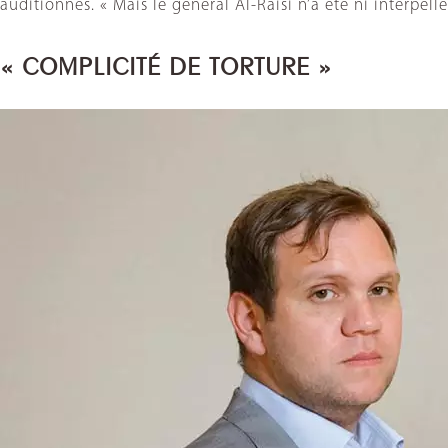
auditionnés. « Mais le général Al-Raisi n’a été ni interpel
« COMPLICITÉ DE TORTURE »