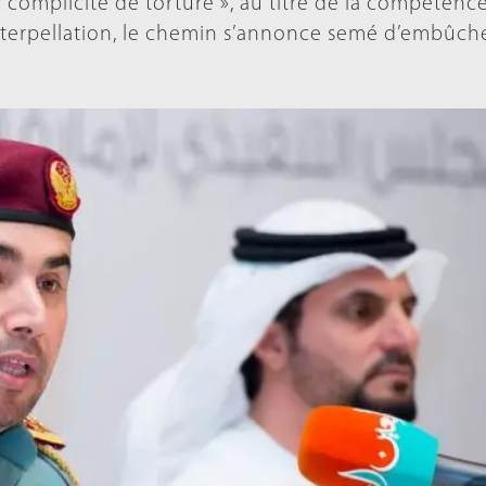
« complicité de torture », au titre de la compétenc
’interpellation, le chemin s’annonce semé d’embûch