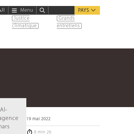
الع
Menu
PAYS
Justice
Grands
climatique
entretiens
Al-
l’agence
19 mai 2022
mars
8 min 26