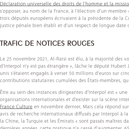
Déclaration universelle des droits de l'homme et la missio
s’opposer, au nom de la France, à l’élection d’un membre «
trois députés européens écrivaient à la présidente de la 
justice pénale bien établi et d’un respect de longue date
TRAFIC DE NOTICES ROUGES
Le 25 novembre 2021, Al-Raisi est élu, à la majorité des 
d’Interpol n’y est pas étrangère », lâche le député Hubert 
unis s’étaient engagés à verser 50 millions d'euros sur ci
contributions statutaires cumulées des États-membres, qui
Être au sein des instances dirigeantes d’Interpol est « un
organisations internationales et d’exister sur la scène int
France Culture
en novembre dernier, Mais cela répond surt
avis de recherche internationaux diffusés par Interpol à
la Chine, la Turquie et les Émirats « sont passés maîtres da
dernières années, cette pratique n’a cessé d’augmenter. 65