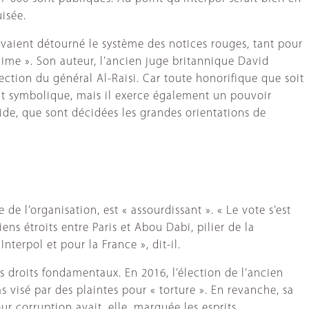
uisée.
vaient détourné le système des notices rouges, tant pour
ime ». Son auteur, l’ancien juge britannique David
ection du général Al-Raisi. Car toute honorifique que soit
ent symbolique, mais il exerce également un pouvoir
side, que sont décidées les grandes orientations de
 de l’organisation, est « assourdissant ». « Le vote s’est
liens étroits entre Paris et Abou Dabi, pilier de la
nterpol et pour la France », dit-il.
s droits fondamentaux. En 2016, l’élection de l’ancien
s visé par des plaintes pour « torture ». En revanche, sa
r corruption avait, elle, marquée les esprits.