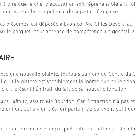
t à dire que le chef d’accusation soit répréhensible à la fo
t pour asseoir la compétence de la justice française.
es présumés, est déposée à Lyon par Me Gilles Devers, au
e par le parquet, pour absence de compétence. Le général, 
AIRE
pose une nouvelle plainte, toujours au nom du Centre du G
eille. Si la plainte est sensiblement la même que celle dépo
e à présent l’Émirati, du fait de sa nouvelle fonction.
ns l'affaire, assure Me Bourdon. Car l’infraction n’a pas é
 détention, qui a « un très fort parfum de paravent politiqu
ependant été ouverte au parquet national antiterroriste, 