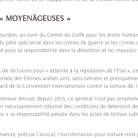
 « MOYENÂGEUSES »
am Bourdon, au nom du Centre du Golfe pour les droits hum
du pôle spécialisé dans les crimes de guerre et les crimes 
isé pour sa responsabilité dans la détention et les mauvais
e réclusion pour « atteinte à la réputation de l’État », c
capitale des Émirats arabes unis, sans lumière et pratique
gard de la Convention internationale contre la torture de 
ntérieur émirati depuis 2015, ce général n'est pas simpleme
serait nécessairement informé des conditions de détention de
ue, « sa responsabilité pénale dans les actes de torture su
nité, précise l’avocat, l’incrimination pour torture n’est 