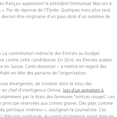
ires français appelaient le président Emmanuel Macron à
 ». Pas de réponse de l’Élysée. Quelques mois plus tard,
 devrait être originaire d’un pays doté d’un système de
 « La contribution indirecte des Émirats au budget
ire contre cette candidature. En 2016, les Émirats arabes
ée en Suisse. Cette donation – à mettre en regard des
habi en tête des parrains de l’organisation.
ces émergentes, de s’insérer dans le tissu des
ur en chef d’Intelligence Online,
lors d’un entretien à
Notamment par le biais des fameuses “notices rouges“, ces
 en principe réservées aux crimes graves. Des pays comme
a politique intérieur », soulignait le journaliste. Ces
7 000 sont publiques. Au point qu’Interpol serait bien en