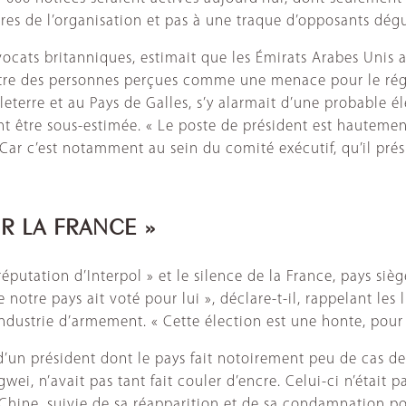
tères de l’organisation et pas à une traque d’opposants dég
cats britanniques, estimait que les Émirats Arabes Unis a
contre des personnes perçues comme une menace pour le rég
eterre et au Pays de Galles, s’y alarmait d’une probable él
ant être sous-estimée. « Le poste de président est hautem
. Car c’est notamment au sein du comité exécutif, qu’il pré
R LA FRANCE »
éputation d’Interpol » et le silence de la France, pays siège
e notre pays ait voté pour lui », déclare-t-il, rappelant les 
ndustrie d’armement. « Cette élection est une honte, pour I
 d’un président dont le pays fait notoirement peu de cas de
i, n’avait pas tant fait couler d’encre. Celui-ci n’était pa
 Chine, suivie de sa réapparition et de sa condamnation pou