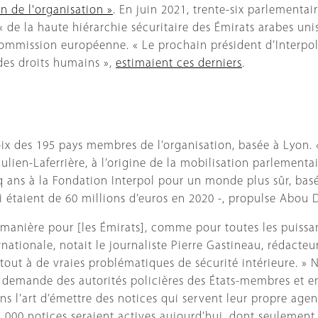
n de l'organisation »
. En juin 2021, trente-six parlementa
 de la haute hiérarchie sécuritaire des Émirats arabes unis
Commission européenne. « Le prochain président d’Interpol
 des droits humains »,
estimaient ces derniers
.
voix des 195 pays membres de l’organisation, basée à Lyon.
Julien-Laferrière, à l’origine de la mobilisation parlementa
nq ans à la Fondation Interpol pour un monde plus sûr, bas
 étaient de 60 millions d’euros en 2020 -, propulse Abou D
e manière pour [les Émirats], comme pour toutes les puissan
ernationale, notait le journaliste Pierre Gastineau, rédacte
out à de vraies problématiques de sécurité intérieure. » 
 la demande des autorités policières des États-membres et
ns l’art d’émettre des notices qui servent leur propre agend
 000 notices seraient actives aujourd’hui, dont seulement 