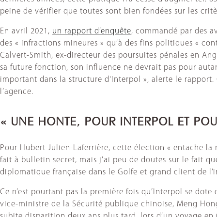
peine de vérifier que toutes sont bien fondées sur les cri
En avril 2021,
un rapport d’enquête
, commandé par des avo
des « infractions mineures » qu’à des fins politiques « 
Calvert-Smith, ex-directeur des poursuites pénales en Angl
sa future fonction, son influence ne devrait pas pour aut
important dans la structure d'Interpol », alerte le rapport
l’agence.
« UNE HONTE, POUR INTERPOL ET POU
Pour Hubert Julien-Laferrière, cette élection « entache la r
fait à bulletin secret, mais j’ai peu de doutes sur le fait qu
diplomatique française dans le Golfe et grand client de l’i
Ce n’est pourtant pas la première fois qu’Interpol se dote
vice-ministre de la Sécurité publique chinoise, Meng Hongwe
subite disparition deux ans plus tard, lors d’un voyage en