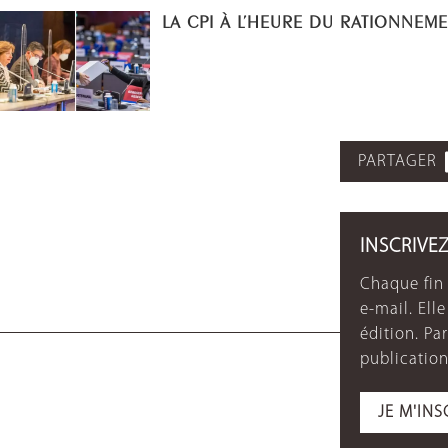
LA CPI À L’HEURE DU RATIONNEM
PARTAGER
INSCRIVE
Chaque fin 
e-mail. Ell
édition. P
publication
JE M'INS