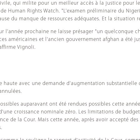
civile, qui milite pour un meilleur accès à la justice pour
de Human Rights Watch. "L'examen préliminaire du Nigeria a
use du manque de ressources adéquates. Et la situation res
our l'année prochaine ne laisse présager "un quelconque 
s américaines et l'ancien gouvernement afghan a été justif
affirme Vignoli.
e haute avec une demande d'augmentation substantielle de 2
 annulées.
ssibles auparavant ont été rendues possibles cette année. 
 d'une croissance nominale zéro. Les limitations de budge
cience de la Cour. Mais cette année, après avoir accepté d
.