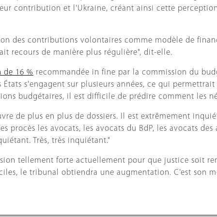
leur contribution et l'Ukraine, créant ainsi cette perception
tion des contributions volontaires comme modèle de finan
it recours de manière plus régulière", dit-elle.
n de 16 %
recommandée in fine par la commission du budge
 États s'engagent sur plusieurs années, ce qui permettrait 
ions budgétaires, il est difficile de prédire comment les 
ouvre de plus en plus de dossiers. Il est extrêmement inqui
 ces procès les avocats, les avocats du BdP, les avocats des
uiétant. Très, très inquiétant."
sion tellement forte actuellement pour que justice soit r
iciles, le tribunal obtiendra une augmentation. C’est son