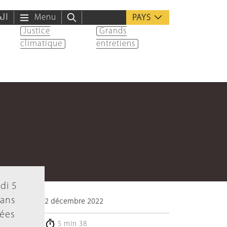
الع
Menu
PAYS
Justice
Grands
climatique
entretiens
di 5
sans
2 décembre 2022
nées
5 min 38