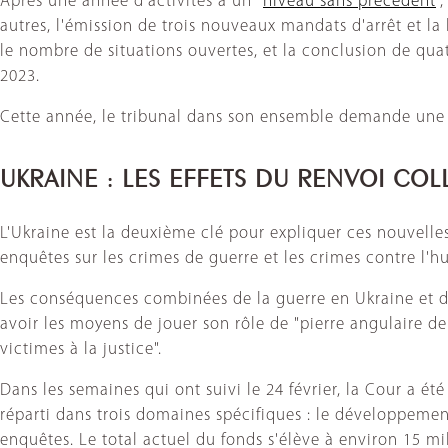
Après une année d'activités à un "
niveau sans précédent
"
autres, l'émission de trois nouveaux mandats d'arrêt et la 
le nombre de situations ouvertes, et la conclusion de qua
2023.
Cette année, le tribunal dans son ensemble demande une 
UKRAINE : LES EFFETS DU RENVOI COLL
L'Ukraine est la deuxième clé pour expliquer ces nouvelles
enquêtes sur les crimes de guerre et les crimes contre l
Les conséquences combinées de la guerre en Ukraine et de l
avoir les moyens de jouer son rôle de "pierre angulaire de
victimes à la justice".
Dans les semaines qui ont suivi le 24 février, la Cour a é
réparti dans trois domaines spécifiques : le développement
enquêtes. Le total actuel du fonds s'élève à environ 15 mil