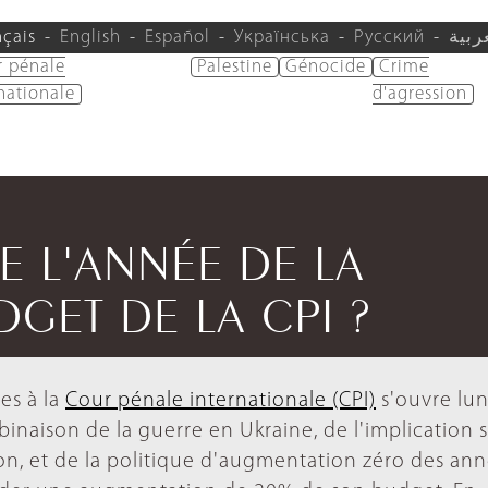
nçais
English
Español
Українська
Русский
ربية
r pénale
Palestine
Génocide
Crime
nationale
d'agression
LE L'ANNÉE DE LA
GET DE LA CPI ?
es à la
Cour pénale internationale (CPI)
s'ouvre lun
inaison de la guerre en Ukraine, de l'implication 
ion, et de la politique d'augmentation zéro des an