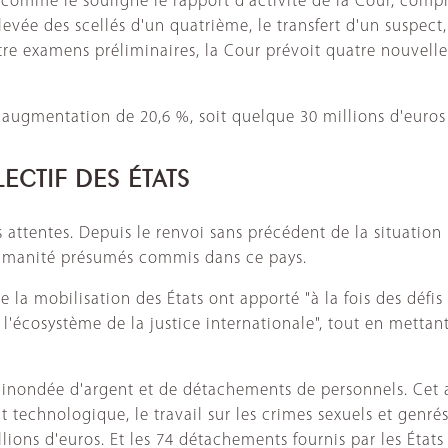
, comme le souligne le rapport d'activité de la Cour, comp
levée des scellés d'un quatrième, le transfert d'un suspect
tre examens préliminaires, la Cour prévoit quatre nouvelle
augmentation de 20,6 %, soit quelque 30 millions d'euros
ECTIF DES ÉTATS
 attentes. Depuis le renvoi sans précédent de la situation
'humanité présumés commis dans ce pays.
a mobilisation des États ont apporté "à la fois des défis 
 l'écosystème de la justice internationale", tout en mettan
té inondée d'argent et de détachements de personnels. Cet 
 technologique, le travail sur les crimes sexuels et genré
lions d'euros. Et les 74 détachements fournis par les États 