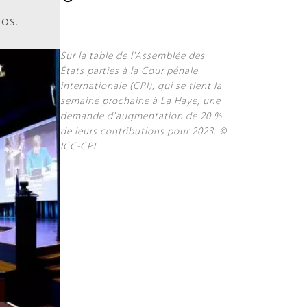
os.
Sur la table de l'Assemblée des
États parties à la Cour pénale
internationale (CPI), qui se tient la
semaine prochaine à La Haye, une
demande d'augmentation de 20 %
de leurs contributions pour 2023. ©
ICC-CPI