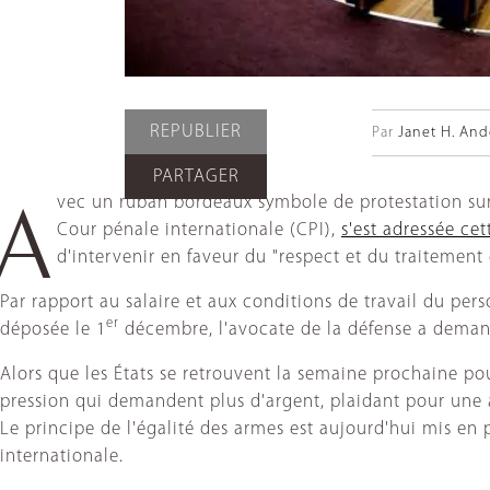
REPUBLIER
Par
Janet H. And
PARTAGER
vec un ruban bordeaux symbole de protestation sur s
A
Cour pénale internationale (CPI),
s'est adressée ce
d'intervenir en faveur du "respect et du traitement
Par rapport au salaire et aux conditions de travail du pers
er
déposée le 1
décembre, l'avocate de la défense a deman
Alors que les États se retrouvent la semaine prochaine p
pression qui demandent plus d'argent, plaidant pour une 
Le principe de l'égalité des armes est aujourd'hui mis en 
internationale.