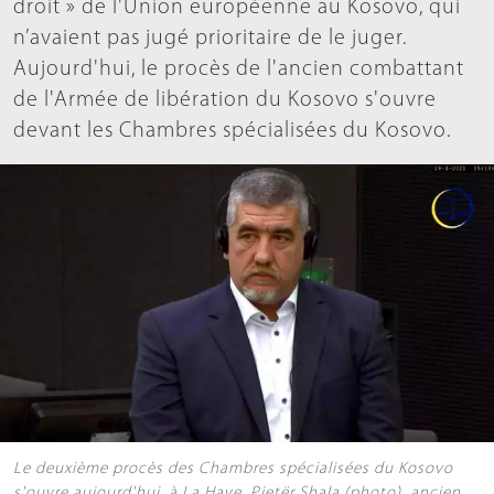
droit » de l'Union européenne au Kosovo, qui
n’avaient pas jugé prioritaire de le juger.
Aujourd'hui, le procès de l'ancien combattant
de l'Armée de libération du Kosovo s'ouvre
devant les Chambres spécialisées du Kosovo.
Le deuxième procès des Chambres spécialisées du Kosovo
s'ouvre aujourd'hui, à La Haye. Pjetër Shala (photo), ancien