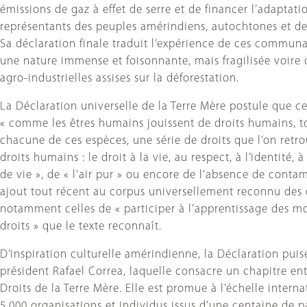
émissions de gaz à effet de serre et de financer l’adapt
représentants des peuples amérindiens, autochtones et de
Sa déclaration finale traduit l’expérience de ces communa
une nature immense et foisonnante, mais fragilisée voire 
agro-industrielles assises sur la déforestation.
La Déclaration universelle de la Terre Mère postule que c
« comme les êtres humains jouissent de droits humains, tous
chacune de ces espèces, une série de droits que l’on retr
droits humains : le droit à la vie, au respect, à l’identité,
de vie », de « l’air pur » ou encore de l’absence de contam
ajout tout récent au corpus universellement reconnu des d
notamment celles de « participer à l’apprentissage des 
droits » que le texte reconnaît.
D’inspiration culturelle amérindienne, la Déclaration pui
président Rafael Correa, laquelle consacre un chapitre ent
Droits de la Terre Mère. Elle est promue à l’échelle internat
5.000 organisations et individus issus d’une centaine de p