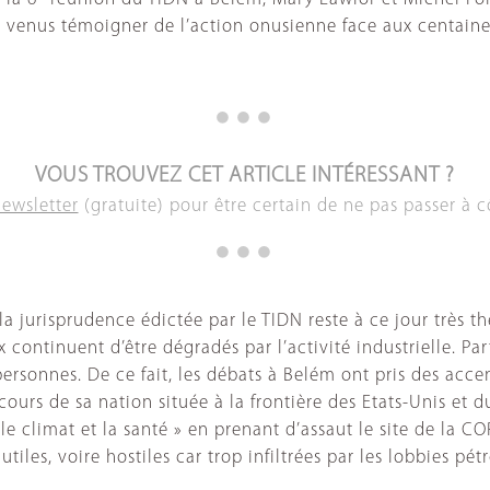
e venus témoigner de l’action onusienne face aux centain
VOUS TROUVEZ CET ARTICLE INTÉRESSANT ?
newsletter
(gratuite) pour être certain de ne pas passer à c
 la jurisprudence édictée par le TIDN reste à ce jour très 
 continuent d’être dégradés par l’activité industrielle. 
 personnes. De ce fait, les débats à Belém ont pris des ac
ours de sa nation située à la frontière des Etats-Unis e
climat et la santé » en prenant d’assaut le site de la COP3
iles, voire hostiles car trop infiltrées par les lobbies pétr