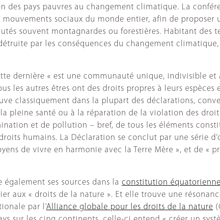
ation des pays pauvres au changement climatique. La conf
 mouvements sociaux du monde entier, afin de proposer un
utés souvent montagnardes ou forestières. Habitant des ter
détruite par les conséquences du changement climatique, l
ette dernière « est une communauté unique, indivisible et 
 les autres êtres ont des droits propres à leurs espèces et
ouve classiquement dans la plupart des déclarations, conve
 à la pleine santé ou à la réparation de la violation des dro
ination et de pollution – bref, de tous les éléments consti
roits humains. La Déclaration se conclut par une série d’
moyens de vivre en harmonie avec la Terre Mère », et de 
se également ses sources dans la
constitution équatorienn
ier aux « droits de la nature ». Et elle trouve une résonan
ionale par l’
Alliance globale pour les droits de la nature
(
ays sur les cinq continents, celle-ci entend « créer un sy