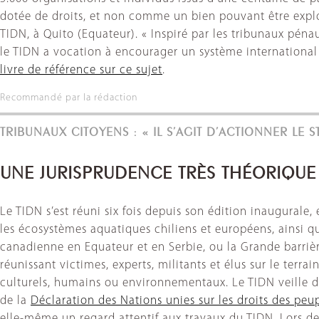
dotée de droits, et non comme un bien pouvant être exploi
TIDN, à Quito (Equateur). « Inspiré par les tribunaux péna
le TIDN a vocation à encourager un système international 
livre de référence sur ce sujet
.
Recommandé par la rédaction
TRIBUNAUX CITOYENS : « IL S’AGIT D’ACTIONNER LE S
UNE JURISPRUDENCE TRÈS THÉORIQUE
Le TIDN s’est réuni six fois depuis son édition inaugural
les écosystèmes aquatiques chiliens et européens, ainsi que
canadienne en Equateur et en Serbie, ou la Grande barrière 
réunissant victimes, experts, militants et élus sur le terra
culturels, humains ou environnementaux. Le TIDN veille d’a
de la
Déclaration des Nations unies sur les droits des pe
elle-même un regard attentif aux travaux du TIDN. Lors de