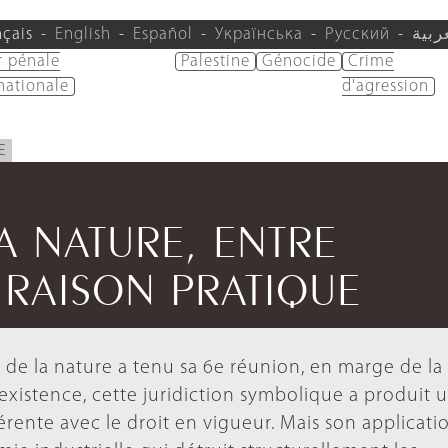
nçais
English
Español
Українська
Русский
ربية
r pénale
Palestine
Génocide
Crime
nationale
d'agression
E
LA NATURE, ENTRE
 RAISON PRATIQUE
ts de la nature a tenu sa 6e réunion, en marge de l
existence, cette juridiction symbolique a produit 
érente avec le droit en vigueur. Mais son applicati