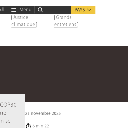
الع
Menu
PAYS
Justice
Grands
climatique
entretiens
a COP30
une
21 novembre 2025
on se
6 min 22