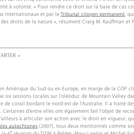
té à volonté. » Pour rendre ce droit sur la base de cas co
ux internationaux et par le
Tribunal citoyen permanent
, qu
des droits de la nature », résument Craig M. Kauffman et P
TARTER »
e, en Amérique du Sud ou en Europe, en marge de la COP cli
 six sessions locales sur l’oléoduc de Mountain Valley dans
de corail bordant le nord-est de l’Australie. Il a traité d
in. Certaines d’entre elles ont également fait l’objet de re
illeurs à articuler son action avec le droit en vigueur, qu
uples autochtones
(2007), tous deux mentionnés comme sou
e
 la 6
réunion du TIDN à Belém, Mary Lawlor et Michel Fors