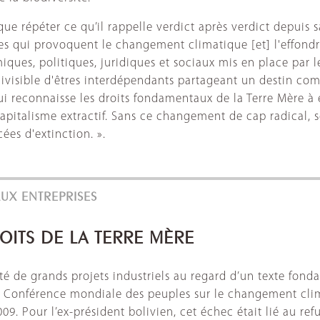
 que répéter ce qu’il rappelle verdict après verdict depuis
nes qui provoquent le changement climatique [et] l'effon
ques, politiques, juridiques et sociaux mis en place par le
divisible d'êtres interdépendants partageant un destin com
 reconnaisse les droits fondamentaux de la Terre Mère à exi
pitalisme extractif. Sans ce changement de cap radical, s
ées d'extinction. ».
UX ENTREPRISES
OITS DE LA TERRE MÈRE
té de grands projets industriels au regard d’un texte fonda
e la Conférence mondiale des peuples sur le changement c
9. Pour l’ex-président bolivien, cet échec était lié au re