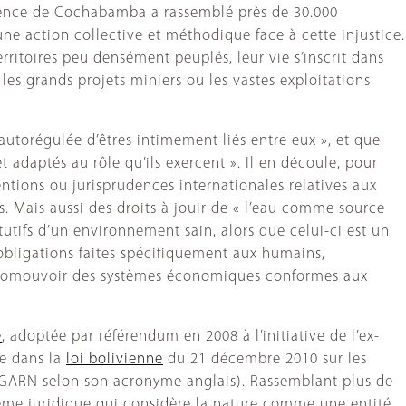
érence de Cochabamba a rassemblé près de 30.000
e action collective et méthodique face à cette injustice.
ritoires peu densément peuplés, leur vie s’inscrit dans
es grands projets miniers ou les vastes exploitations
autorégulée d’êtres intimement liés entre eux », et que
 adaptés au rôle qu’ils exercent ». Il en découle, pour
ntions ou jurisprudences internationales relatives aux
its. Mais aussi des droits à jouir de « l’eau comme source
tutifs d’un environnement sain, alors que celui-ci est un
obligations faites spécifiquement aux humains,
« promouvoir des systèmes économiques conformes aux
e
, adoptée par référendum en 2008 à l’initiative de l’ex-
ce dans la
loi bolivienne
du 21 décembre 2010 sur les
GARN selon son acronyme anglais). Rassemblant plus de
stème juridique qui considère la nature comme une entité