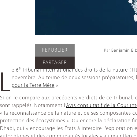
REPUBLIER
Par
Benjamin Bi
PARTAGER
e
e
6
Tribunal international des droits de la nature
(TI
L
novembre. Au terme de deux sessions préparatoires, l
pour la Terre Mère
».
Si on le compare aux précédents verdicts de ce Tribunal, c
sont rappelés. Notamment l’
Avis consultatif de la Cour i
« la reconnaissance de la nature et de ses composantes c
protection des écosystèmes ». Ou encore la déclaration fi
Dhabi, qui « encourage les États à interdire l'exploration 
autochtones et des communautés locales » au maintien de 