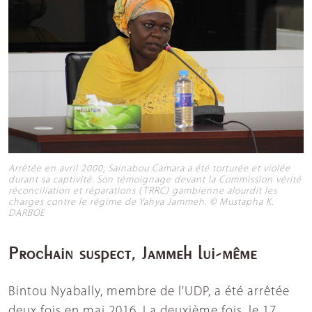
Arrêtée en avril 2000, Sainabou Camara a été torturée et violée
durant sa captivité. Son témoignage devant la Commission vérité
réconciliation et réparations (TRRC) gambienne alourdit les
charges contre le régime de Yahya Jammeh. © Mustapha K.
DARBOE
Prochain suspect, Jammeh lui-même
Bintou Nyabally, membre de l'UDP, a été arrêtée
deux fois en mai 2016. La deuxième fois, le 17