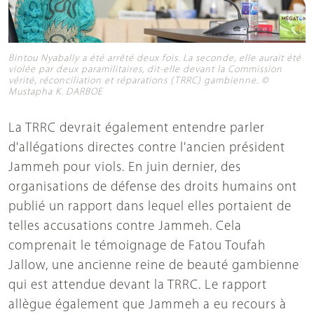
Bintou Nyabally a été arrêté deux fois. La seconde, elle aurait été
violée par deux paramilitaires, dit-elle devant la Commission
vérité, réconciliation et réparations (TRRC) gambienne. ©
Mustapha K. DARBOE
La TRRC devrait également entendre parler
d'allégations directes contre l'ancien président
Jammeh pour viols. En juin dernier, des
organisations de défense des droits humains ont
publié un rapport dans lequel elles portaient de
telles accusations contre Jammeh. Cela
comprenait le témoignage de Fatou Toufah
Jallow, une ancienne reine de beauté gambienne
qui est attendue devant la TRRC. Le rapport
allègue également que Jammeh a eu recours à