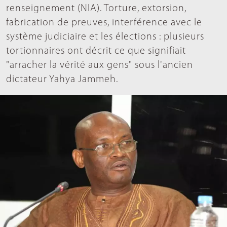
renseignement (NIA). Torture, extorsion,
fabrication de preuves, interférence avec le
système judiciaire et les élections : plusieurs
tortionnaires ont décrit ce que signifiait
"arracher la vérité aux gens" sous l'ancien
dictateur Yahya Jammeh.