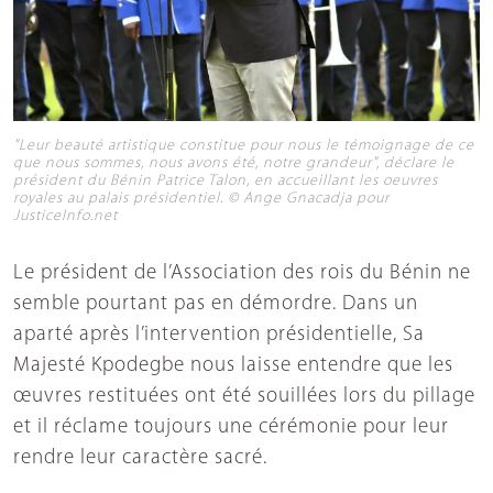
"Leur beauté artistique constitue pour nous le témoignage de ce
que nous sommes, nous avons été, notre grandeur", déclare le
président du Bénin Patrice Talon, en accueillant les oeuvres
royales au palais présidentiel. © Ange Gnacadja pour
JusticeInfo.net
Le président de l’Association des rois du Bénin ne
semble pourtant pas en démordre. Dans un
aparté après l’intervention présidentielle, Sa
Majesté Kpodegbe nous laisse entendre que les
œuvres restituées ont été souillées lors du pillage
et il réclame toujours une cérémonie pour leur
rendre leur caractère sacré.