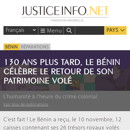
PAYS
Menu
BÉNIN
RÉPARATIONS
130 ANS PLUS TARD, LE BÉNIN
CÉLÈBRE LE RETOUR DE SON
PATRIMOINE VOLÉ
L'humanité à l'heure du crime colonial
Voir plus de publications
C’est fait ! Le Bénin a reçu, le 10 novembre, 12
caisses contenant ses 26 trésors royaux volés