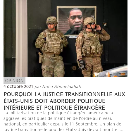
OPINION
4 octobre 2021
par Noha Aboueldahab
POURQUOI LA JUSTICE TRANSITIONNELLE AUX
ÉTATS-UNIS DOIT ABORDER POLITIQUE
INTÉRIEURE ET POLITIQUE ÉTRANGÈRE
La militarisation de la politique étrangère américaine a
aggravé les pratiques de maintien de l'ordre au niveau
national, en particulier depuis le 11-Septembre. Un plan de
justice transitionnelle pour les États-Unis devrait montre [...]