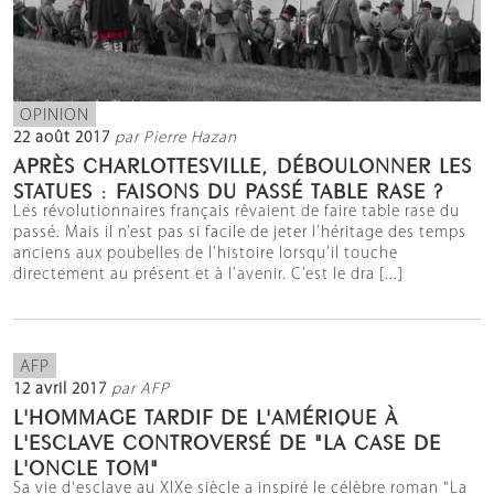
OPINION
22 août 2017
par Pierre Hazan
APRÈS CHARLOTTESVILLE, DÉBOULONNER LES
STATUES : FAISONS DU PASSÉ TABLE RASE ?
Les révolutionnaires français rêvaient de faire table rase du
passé. Mais il n’est pas si facile de jeter l’héritage des temps
anciens aux poubelles de l’histoire lorsqu’il touche
directement au présent et à l’avenir. C’est le dra [...]
AFP
12 avril 2017
par AFP
L'HOMMAGE TARDIF DE L'AMÉRIQUE À
L'ESCLAVE CONTROVERSÉ DE "LA CASE DE
L'ONCLE TOM"
Sa vie d'esclave au XIXe siècle a inspiré le célèbre roman "La