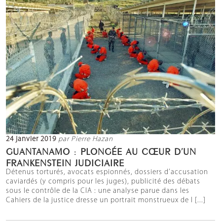
24 janvier 2019
par Pierre Hazan
GUANTANAMO : PLONGÉE AU CŒUR D’UN
FRANKENSTEIN JUDICIAIRE
Détenus torturés, avocats espionnés, dossiers d’accusation
caviardés (y compris pour les juges), publicité des débats
sous le contrôle de la CIA : une analyse parue dans les
Cahiers de la justice dresse un portrait monstrueux de l [...]