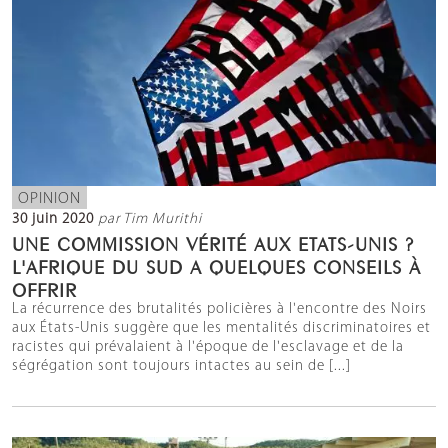
OPINION
30 juin 2020
par Tim Murithi
UNE COMMISSION VÉRITÉ AUX ETATS-UNIS ?
L'AFRIQUE DU SUD A QUELQUES CONSEILS À
OFFRIR
La récurrence des brutalités policières à l'encontre des Noirs
aux États-Unis suggère que les mentalités discriminatoires et
racistes qui prévalaient à l'époque de l'esclavage et de la
ségrégation sont toujours intactes au sein de [...]