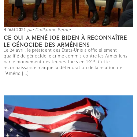
4 mai 2021
par Guillaume Perrier
CE QUI A MENÉ JOE BIDEN À RECONNAÎTRE
LE GÉNOCIDE DES ARMÉNIENS
Le 24 avril, le président des États-Unis a officiellement
qualifié de génocide le crime commis contre les Arméniens
par le mouvement des Jeunes-Turcs en 1915. Cette
reconnaissance marque la détérioration de la relation de
l’Amériq [...]