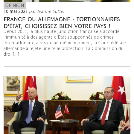
OPINION
10 mai 2021
par Jeanne Sulzer
FRANCE OU ALLEMAGNE : TORTIONNAIRES
D'ÉTAT, CHOISISSEZ BIEN VOTRE PAYS !
Début 2021, la plus haute juridiction française a accordé
l'immunité à des agents d'État soupçonnés de crimes
internationaux, alors qu'au même moment, la Cour fédérale
allemande a rejeté une telle protection. La Commission du
droi [...]