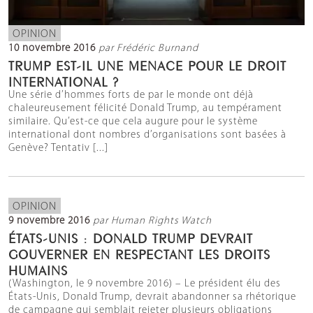
OPINION
10 novembre 2016
par Frédéric Burnand
TRUMP EST-IL UNE MENACE POUR LE DROIT
INTERNATIONAL ?
Une série d’hommes forts de par le monde ont déjà
chaleureusement félicité Donald Trump, au tempérament
similaire. Qu’est-ce que cela augure pour le système
international dont nombres d’organisations sont basées à
Genève? Tentativ [...]
OPINION
9 novembre 2016
par Human Rights Watch
ÉTATS-UNIS : DONALD TRUMP DEVRAIT
GOUVERNER EN RESPECTANT LES DROITS
HUMAINS
(Washington, le 9 novembre 2016) – Le président élu des
États-Unis, Donald Trump, devrait abandonner sa rhétorique
de campagne qui semblait rejeter plusieurs obligations