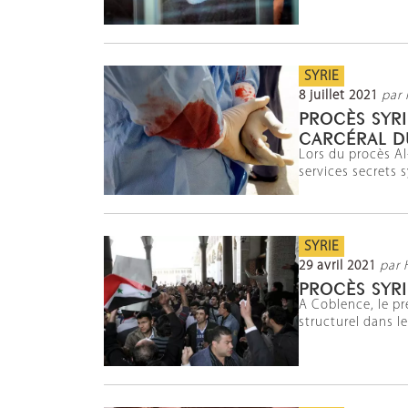
SYRIE
8 juillet 2021
par 
PROCÈS SYRI
CARCÉRAL D
Lors du procès A
services secrets s
SYRIE
29 avril 2021
par 
PROCÈS SYRI
A Coblence, le pr
structurel dans le