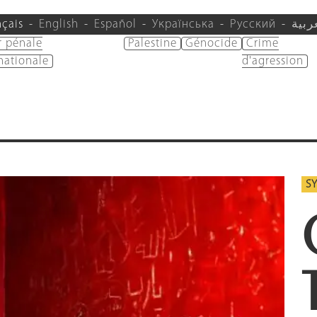
nçais
English
Español
Українська
Русский
ربية
r pénale
Palestine
Génocide
Crime
nationale
d'agression
SY