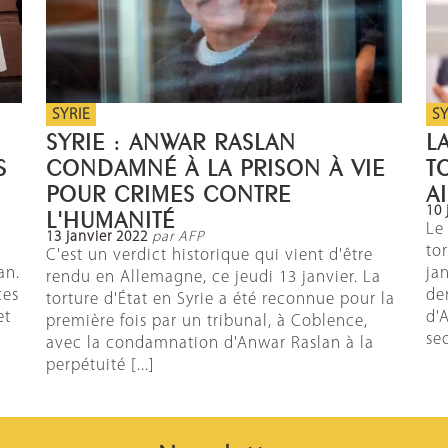
SYRIE
SY
SYRIE : ANWAR RASLAN
L
S
CONDAMNÉ À LA PRISON À VIE
T
POUR CRIMES CONTRE
A
10 
L'HUMANITÉ
Le
13 janvier 2022
par AFP
to
C'est un verdict historique qui vient d'être
an.
ja
rendu en Allemagne, ce jeudi 13 janvier. La
ces
de
torture d'État en Syrie a été reconnue pour la
et
d'
première fois par un tribunal, à Coblence,
sec
avec la condamnation d'Anwar Raslan à la
perpétuité [...]