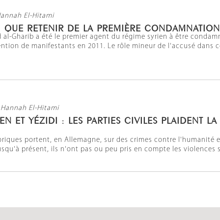
Hannah El-Hitami
: QUE RETENIR DE LA PREMIÈRE CONDAMNATION
ad al-Gharib a été le premier agent du régime syrien à être conda
ention de manifestants en 2011. Le rôle mineur de l'accusé dans c
 Hannah El-Hitami
EN ET YÉZIDI : LES PARTIES CIVILES PLAIDENT 
oriques portent, en Allemagne, sur des crimes contre l'humanité 
Jusqu'à présent, ils n'ont pas ou peu pris en compte les violences se