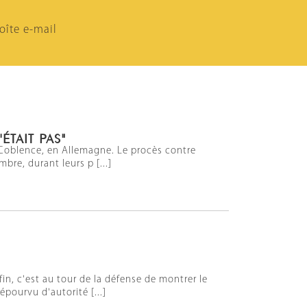
oîte e-mail
'ÉTAIT PAS"
de Coblence, en Allemagne. Le procès contre
bre, durant leurs p [...]
in, c'est au tour de la défense de montrer le
pourvu d'autorité [...]