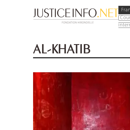
Fra
Cou
inter
AL-KHATIB