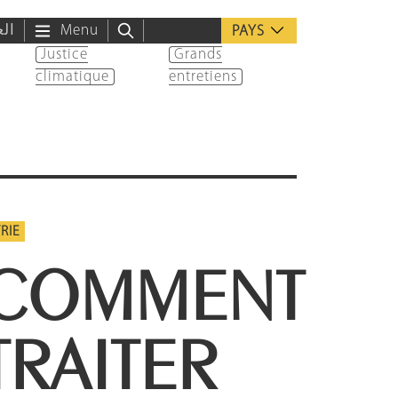
الع
Menu
PAYS
Justice
Grands
climatique
entretiens
RIE
COMMENT
TRAITER