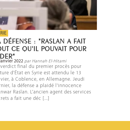
RIE
A DÉFENSE : "RASLAN A FAIT
OUT CE QU'IL POUVAIT POUR
IDER"
janvier 2022
par Hannah El-Hitami
 verdict final du premier procès pour
rture d'État en Syrie est attendu le 13
nvier, à Coblence, en Allemagne. Jeudi
rnier, la défense a plaidé l'innocence
Anwar Raslan. L'ancien agent des services
rets a fait une déc [...]