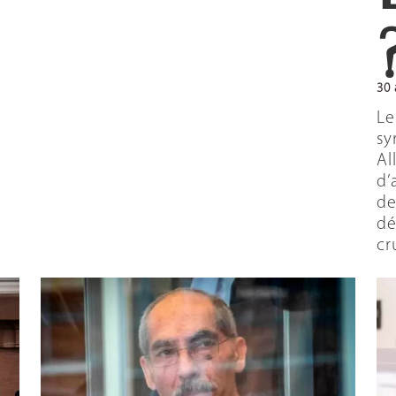
30 
Le
sy
Al
d’
de
dé
cr