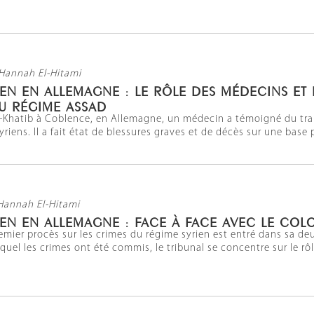
Hannah El-Hitami
EN EN ALLEMAGNE : LE RÔLE DES MÉDECINS ET 
U RÉGIME ASSAD
l-Khatib à Coblence, en Allemagne, un médecin a témoigné du trai
yriens. Il a fait état de blessures graves et de décès sur une base 
Hannah El-Hitami
EN EN ALLEMAGNE : FACE À FACE AVEC LE COL
emier procès sur les crimes du régime syrien est entré dans sa de
quel les crimes ont été commis, le tribunal se concentre sur le rôle 