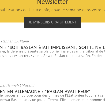
Newsletter
 publications de Justice Info, chaque semaine dans votre b
JE M'INSCRIS GRATUITEMENT
 Hannah El-Hitami
 : "SOIT RASLAN ÉTAIT IMPUISSANT, SOIT IL NE L
vier, la défense présente sa plaidoirie finale devant le tribunal 
des services secrets syriens Anwar Raslan touche à sa fin. En décem
par Hannah El-Hitami
EN EN ALLEMAGNE : "RASLAN AVAIT PEUR"
ier procès en Europe pour des crimes de l’État syrien touche à sa f
 Anwar Raslan, sous un jour différent. Elle a présenté un homme dé