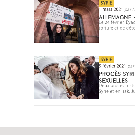
SYRIE
1 mars 2021
par 
ALLEMAGNE 
Le 24 février, Ey
torture et de dét
SYRIE
5 février 2021
par
PROCÈS SYRI
SEXUELLES
Deux procès hist
Syrie et en Irak. 