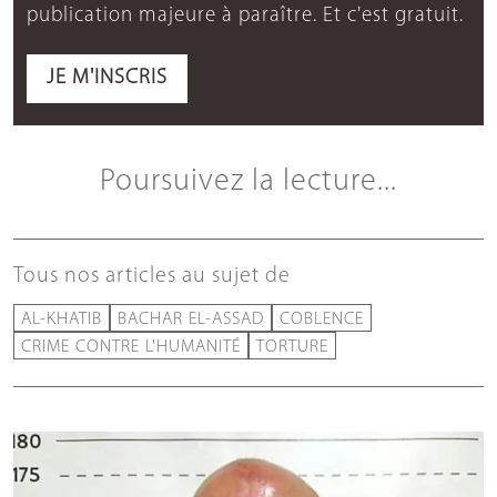
publication majeure à paraître. Et c'est gratuit.
JE M'INSCRIS
Poursuivez la lecture...
Tous nos articles au sujet de
AL-KHATIB
BACHAR EL-ASSAD
COBLENCE
CRIME CONTRE L'HUMANITÉ
TORTURE