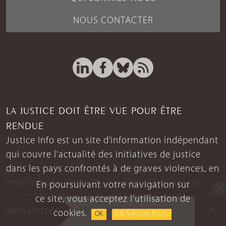
NOUS CONTACTER
LA JUSTICE DOIT ÊTRE VUE POUR ÊTRE
RENDUE
Justice Info est un site d’information indépendant
qui couvre l’actualité des initiatives de justice
dans les pays confrontés à de graves violences, en
cinq langues. Notre champ éditorial couvre en
En poursuivant votre navigation sur
priorité la justice internationale et transitionnelle.
ce site, vous acceptez l'utilisation de
Newsletter
OK
Il traite aussi, lorsqu’elles se trouvent à la croisée
cookies.
OK
EN SAVOIR PLUS
de la guerre et de la paix, les violations les plus