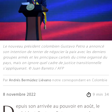
Le nouveau président colombien Gustavo Petro a annoncé
son intention de tenter de négocier la paix avec les derniers
groupes armés et les principaux cartels du crime organisé du
pays, mais on ignore quel cadre de justice transitionnelle
s'appliquerait. © Juan Barreto / AFP
Par
Andrés Bermúdez Liévano
notre correspondant en Colombie
8 novembre 2022
9 min 34
Depuis son arrivée au pouvoir en août, le