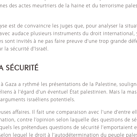
times des actes meurtriers de la haine et du terrorisme pal
lyse est de convaincre les juges que, pour analyser la situ
r avec audace plusieurs instruments du droit international,
ges sont invités à ne pas faire preuve d'une trop grande dé
 la sécurité d'Israël.
A SÉCURITÉ
à Gaza a rythmé les présentations de la Palestine, soulign
éliens à l'égard d'un éventuel État palestinien. Mais la ma
arguments israéliens potentiels.
 affaires. Il fait une comparaison avec l'une d'entre elles
ation, contre l’opinion selon laquelle des questions de séc
quels les prétendues questions de sécurité l'emportaient e
 selon lequel le droit à l'autodétermination du peuple pa