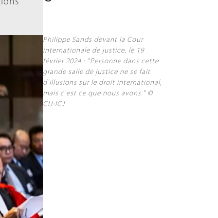
tions
Philippe Sands devant la Cour
internationale de justice, le 19
février 2024 : "Personne dans cette
grande salle de justice ne se fait
d'illusions sur le droit international,
mais c'est ce que nous avons." ©
CIJ-ICJ