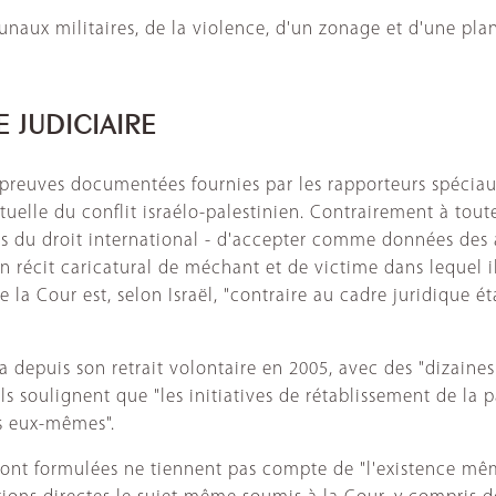
bunaux militaires, de la violence, d'un zonage et d'une plan
 JUDICIAIRE
s preuves documentées fournies par les rapporteurs spécia
actuelle du conflit israélo-palestinien. Contrairement à to
es du droit international - d'accepter comme données des 
 un récit caricatural de méchant et de victime dans lequel il
a Cour est, selon Israël, "contraire au cadre juridique étab
 depuis son retrait volontaire en 2005, avec des "dizaines
. Ils soulignent que "les initiatives de rétablissement de l
ns eux-mêmes".
 sont formulées ne tiennent pas compte de "l'existence mêm