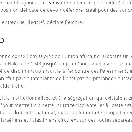
erchent toujours à les soustraire à leur responsabilité". Il
 position délicate de devoir défendre Israël pour des act
 entreprise illégale", déclare Reichler.
ID
 conseillère auprès de l'Union africaine, arborant un keff
s la Nakba de 1948 jusqu'à aujourd'hui, Israël a adopté une
e discrimination raciale à l'encontre des Palestiniens, e
on "fait partie intégrante de l'occupation prolongée d'Isra
laide-t-elle.
aciale institutionnalisée et à la ségrégation qui existaien
"pour mettre fin à cette injustice flagrante" et à "cette si
 du droit international, mais qui lui ont été si injustemen
 Israéliens et Palestiniens circulent sur des routes sépa