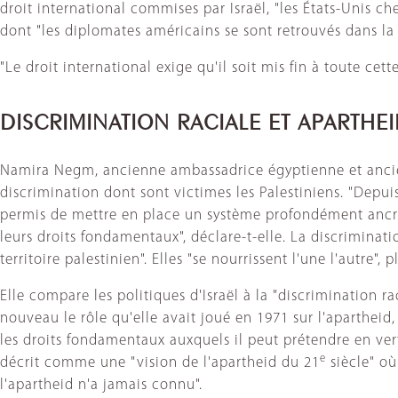
droit international commises par Israël, "les États-Unis ch
dont "les diplomates américains se sont retrouvés dans la
"Le droit international exige qu'il soit mis fin à toute cette
DISCRIMINATION RACIALE ET APARTHE
Namira Negm, ancienne ambassadrice égyptienne et ancienne
discrimination dont sont victimes les Palestiniens. "Depui
permis de mettre en place un système profondément ancré d
leurs droits fondamentaux", déclare-t-elle. La discriminati
territoire palestinien". Elles "se nourrissent l'une l'autre", p
Elle compare les politiques d'Israël à la "discrimination r
nouveau le rôle qu'elle avait joué en 1971 sur l'apartheid, 
les droits fondamentaux auxquels il peut prétendre en vertu
e
décrit comme une "vision de l'apartheid du 21
siècle" où
l'apartheid n'a jamais connu".