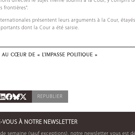
ons directes le sujet même soumis à la Cour, y compris des
 frontières".
ternationales présentent leurs arguments à la Cour, étayés 
portants dont la Cour a été saisie.
J AU CŒUR DE « L’IMPASSE POLITIQUE »
REPUBLIER
Z-VOUS À NOTRE NEWSLETTER
de semaine (sauf exceptions), notre newsletter vous est dé