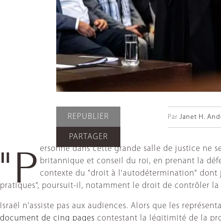
REPUBLIER
Par
Janet H. And
PARTAGER
ersonne dans cette grande salle de justice ne se
"P
britannique et conseil du roi, en prenant la déf
contexte du "droit à l'autodétermination" dont 
pratiques", poursuit-il, notamment le droit de contrôler la
Israël n'assiste pas aux audiences. Alors que les représent
document de cinq pages
contestant la légitimité de la pr