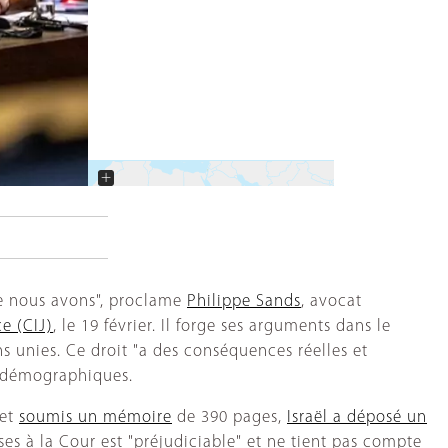
+
−
que nous avons", proclame
Philippe Sands
, avocat
ce (CIJ)
, le 19 février. Il forge ses arguments dans le
s unies. Ce droit "a des conséquences réelles et
ns démographiques.
 et
soumis un mémoire
de 390 pages,
Israël a déposé un
ses à la Cour est "préjudiciable" et ne tient pas compte