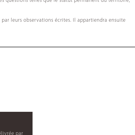
 questions telles que le statut permanent du territoire,
par leurs observations écrites. Il appartiendra ensuite
livrée par