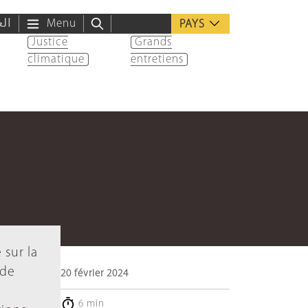
الع
Menu
PAYS
Justice
Grands
climatique
entretiens
 sur la
 de
20 février 2024
6 min