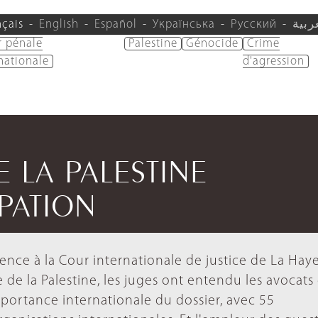
nçais
English
Español
Українська
Русский
ربية
r pénale
Palestine
Génocide
Crime
nationale
d'agression
E LA PALESTINE
PATION
ence à la Cour internationale de justice de La Haye
e de la Palestine, les juges ont entendu les avocats
importance internationale du dossier, avec 55