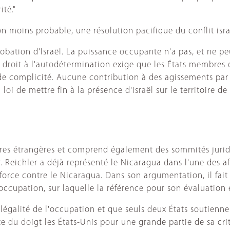
ité."
on moins probable, une résolution pacifique du conflit isra
bation d'Israël. La puissance occupante n'a pas, et ne peut
Le droit à l'autodétermination exige que les États membre
s de complicité. Aucune contribution à des agissements par
oi de mettre fin à la présence d'Israël sur le territoire de 
aires étrangères et comprend également des sommités juridi
 Reichler a déjà représenté le Nicaragua dans l'une des aff
 force contre le Nicaragua. Dans son argumentation, il fait 
occupation, sur laquelle la référence pour son évaluation es
égalité de l'occupation et que seuls deux États soutiennent q
e du doigt les États-Unis pour une grande partie de sa crit