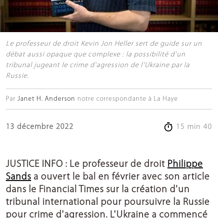
Le professeur de droit Kevin Jon Heller sert de guide sur un
débat aussi opaque que complexe : la possibilité d'un
tribunal jugeant le crime d'agression de l'Ukraine par la
Russie.
Par
Janet H. Anderson
notre correspondante à La Haye
13 décembre 2022
15 min 40
JUSTICE INFO : Le professeur de droit
Philippe
Sands
a ouvert le bal en février avec son article
dans le Financial Times sur la création d'un
tribunal international pour poursuivre la Russie
pour crime d'agression. L'Ukraine a commencé