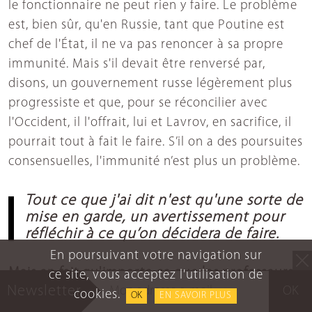
le fonctionnaire ne peut rien y faire. Le problème
est, bien sûr, qu'en Russie, tant que Poutine est
chef de l'État, il ne va pas renoncer à sa propre
immunité. Mais s'il devait être renversé par,
disons, un gouvernement russe légèrement plus
progressiste et que, pour se réconcilier avec
l'Occident, il l'offrait, lui et Lavrov, en sacrifice, il
pourrait tout à fait le faire. S’il on a des poursuites
consensuelles, l'immunité n’est plus un problème.
Tout ce que j'ai dit n'est qu'une sorte de
mise en garde, un avertissement pour
réfléchir à ce qu’on décidera de faire.
En poursuivant votre navigation sur
Mais en fait qu'importe ce que les professeurs
ce site, vous acceptez l'utilisation de
Newsletter
de droit ont à dire à ce sujet s'il y a une volonté
OK
cookies.
OK
EN SAVOIR PLUS
politique. Je veux dire, si la volonté politique