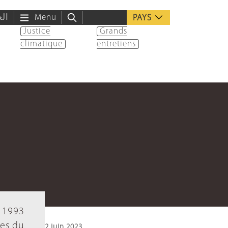
الع
Menu
PAYS
Justice
Grands
climatique
entretiens
i 1993
les du
2 juin 2023