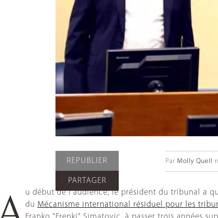
REPUBLIER
Par
Molly Quell
n
PARTAGER
u début de l'audience, le président du tribunal a q
A
du
Mécanisme international résiduel pour les trib
Franko "Frenki" Simatovic, à passer trois années su