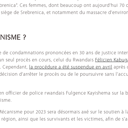
renica". Ces femmes, dont beaucoup ont aujourd'hui 70 ou 
du siège de Srebrenica, et notamment du massacre d'enviro
NISME ?
 de condamnations prononcées en 30 ans de justice intern
un seul procès en cours, celui du Rwandais
Félicien Kabug
le. Cependant,
la procédure a été suspendue en avril
après 
décision d'arrêter le procès ou de le poursuivre sans l'acc
cien officier de police rwandais Fulgence Kayishema sur la
nisme.
Mécanisme pour 2023 sera désormais axé sur le soutien à 
égion, ainsi que les survivants et les victimes, afin de s'