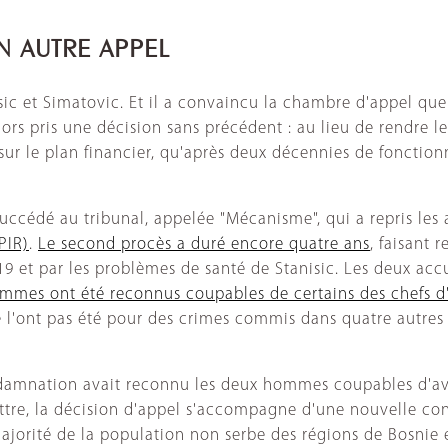
N AUTRE APPEL
isic et Simatovic. Et il a convaincu la chambre d'appel q
lors pris une décision sans précédent : au lieu de rendre l
sur le plan financier, qu'après deux décennies de fonction
succédé au tribunal, appelée "Mécanisme", qui a repris les 
PIR)
.
Le second procès a duré encore quatre ans
, faisant 
9 et par les problèmes de santé de Stanisic. Les deux acc
ommes ont été reconnus coupables de certains des chefs d
l'ont pas été pour des crimes commis dans quatre autres m
condamnation avait reconnu les deux hommes coupables d'a
mettre, la décision d'appel s'accompagne d'une nouvelle 
 majorité de la population non serbe des régions de Bosnie 