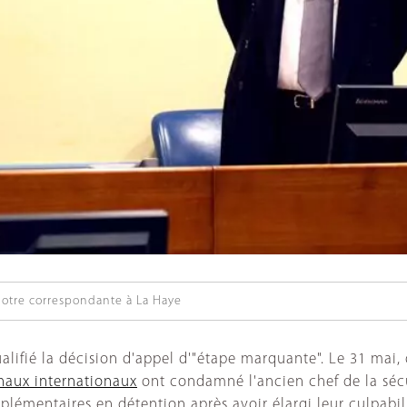
otre correspondante à La Haye
ualifié la décision d'appel d'"étape marquante". Le 31 mai
unaux internationaux
ont condamné l'ancien chef de la sécur
pplémentaires en détention après avoir élargi leur culpabi