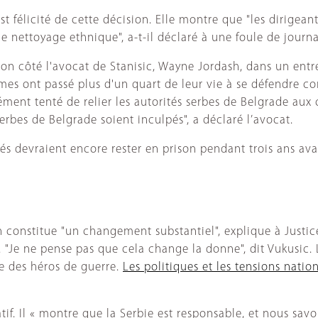
félicité de cette décision. Elle montre que "les dirigeants
 nettoyage ethnique", a-t-il déclaré à une foule de journali
on côté l'avocat de Stanisic, Wayne Jordash, dans un entret
mes ont passé plus d'un quart de leur vie à se défendre co
ment tenté de relier les autorités serbes de Belgrade aux
 Serbes de Belgrade soient inculpés", a déclaré l’avocat.
s devraient encore rester en prison pendant trois ans avan
onstitue "un changement substantiel", explique à Justice I
on. "Je ne pense pas que cela change la donne", dit Vukusi
 des héros de guerre.
Les politiques et les tensions natio
tif. Il « montre que la Serbie est responsable, et nous savon