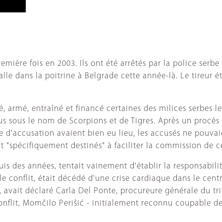
remière fois en 2003. Ils ont été arrêtés par la police serb
alle dans la poitrine à Belgrade cette année-là. Le tireur
, armé, entraîné et financé certaines des milices serbes l
 sous le nom de Scorpions et de Tigres. Après un procès de
te d'accusation avaient bien eu lieu, les accusés ne pouvai
t "spécifiquement destinés" à faciliter la commission de c
is des années, tentait vainement d'établir la responsabili
e conflit, était décédé d'une crise cardiaque dans le cent
 avait déclaré Carla Del Ponte, procureure générale du tri
onflit, Momčilo Perišić - initialement reconnu coupable de