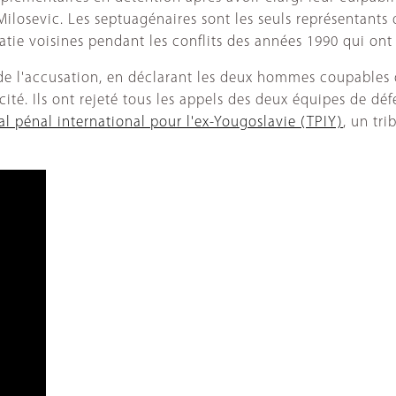
ilosevic. Les septuagénaires sont les seuls représentants
ie voisines pendant les conflits des années 1990 qui ont 
 de l'accusation, en déclarant les deux hommes coupables
é. Ils ont rejeté tous les appels des deux équipes de déf
al pénal international pour l'ex-Yougoslavie (TPIY)
, un tr