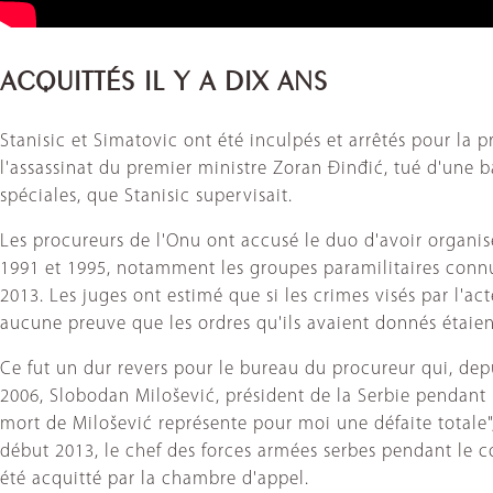
ACQUITTÉS IL Y A DIX ANS
Stanisic et Simatovic ont été inculpés et arrêtés pour la p
l'assassinat du premier ministre Zoran Đinđić, tué d'une b
spéciales, que Stanisic supervisait.
Les procureurs de l'Onu ont accusé le duo d'avoir organisé
1991 et 1995, notamment les groupes paramilitaires connus
2013. Les juges ont estimé que si les crimes visés par l'ac
aucune preuve que les ordres qu'ils avaient donnés étaien
Ce fut un dur revers pour le bureau du procureur qui, depu
2006, Slobodan Milošević, président de la Serbie pendant l
mort de Milošević représente pour moi une défaite totale",
début 2013, le chef des forces armées serbes pendant le c
été acquitté par la chambre d'appel.