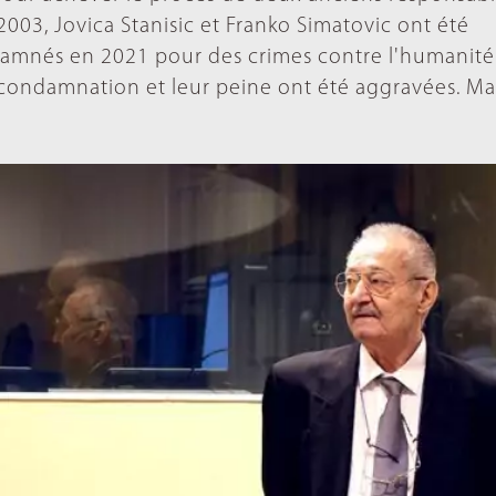
003, Jovica Stanisic et Franko Simatovic ont été
damnés en 2021 pour des crimes contre l'humanité
 condamnation et leur peine ont été aggravées. Ma