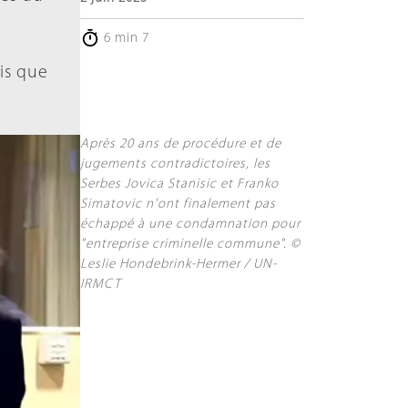
6 min 7
is que
Après 20 ans de procédure et de
jugements contradictoires, les
Serbes Jovica Stanisic et Franko
Simatovic n'ont finalement pas
échappé à une condamnation pour
"entreprise criminelle commune". ©
Leslie Hondebrink-Hermer / UN-
IRMCT