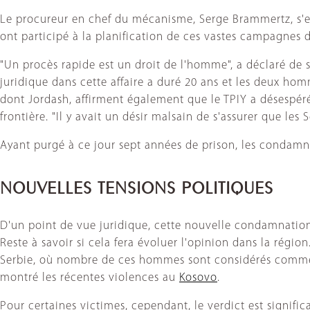
Le procureur en chef du mécanisme, Serge Brammertz, s'est 
ont participé à la planification de ces vastes campagnes de
"Un procès rapide est un droit de l'homme", a déclaré de s
juridique dans cette affaire a duré 20 ans et les deux hom
dont Jordash, affirment également que le TPIY a désespéré
frontière. "Il y avait un désir malsain de s'assurer que les
Ayant purgé à ce jour sept années de prison, les condamné
NOUVELLES TENSIONS POLITIQUES
D'un point de vue juridique, cette nouvelle condamnation c
Reste à savoir si cela fera évoluer l'opinion dans la régi
Serbie, où nombre de ces hommes sont considérés comme
montré les récentes violences au
Kosovo
.
Pour certaines victimes, cependant, le verdict est significa