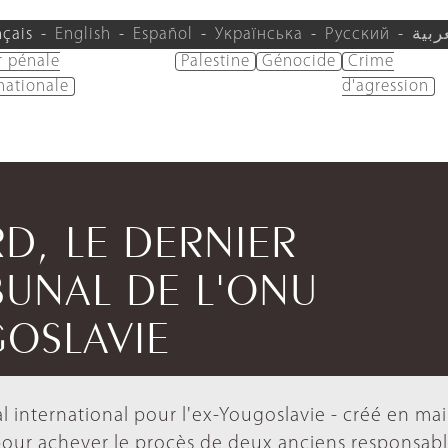
nçais
English
Español
Українська
Русский
ربية
r pénale
Palestine
Génocide
Crime
nationale
d'agression
RD, LE DERNIER
BUNAL DE L'ONU
GOSLAVIE
nal international pour l'ex-Yougoslavie - créé en ma
pour achever le procès de deux anciens responsab