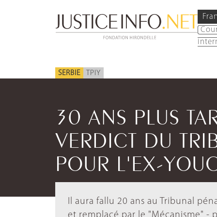
Fra
Cou
inter
SERBIE
TPIY
30 ANS PLUS TA
VERDICT DU TRI
POUR L'EX-YOU
Il aura fallu 20 ans au Tribunal pé
et remplacé par le "Mécanisme" - 