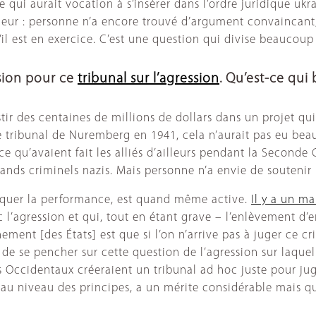
e qui aurait vocation à s’insérer dans l’ordre juridique uk
jeur : personne n’a encore trouvé d’argument convaincant,
l est en exercice. C’est une question qui divise beaucoup l
usion pour ce
tribunal sur l’agression
. Qu’est-ce qui
estir des centaines de millions de dollars dans un projet qu
e tribunal de Nuremberg en 1941, cela n’aurait pas eu beauc
t ce qu’avaient fait les alliés d’ailleurs pendant la Secon
rands criminels nazis. Mais personne n’a envie de soutenir 
ritiquer la performance, est quand même active.
Il y a un m
’agression et qui, tout en étant grave – l’enlèvement d’
nement [des États] est que si l’on n’arrive pas à juger ce
e de se pencher sur cette question de l’agression sur laque
es Occidentaux créeraient un tribunal ad hoc juste pour ju
ui, au niveau des principes, a un mérite considérable mais