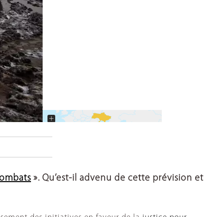
+
−
 combats
». Qu’est-il advenu de cette prévision et