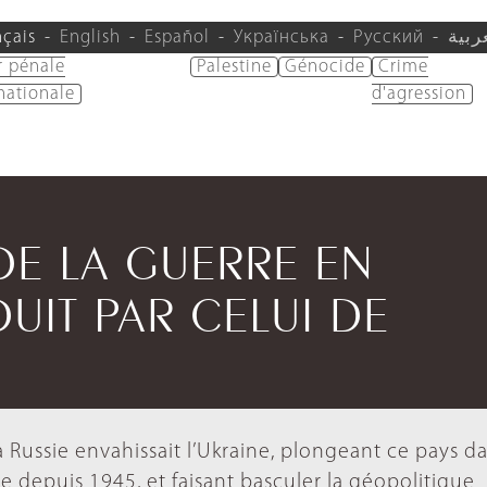
nçais
English
Español
Українська
Русский
ربية
r pénale
Palestine
Génocide
Crime
nationale
d'agression
 DE LA GUERRE EN
DUIT PAR CELUI DE
 la Russie envahissait l’Ukraine, plongeant ce pays da
e depuis 1945, et faisant basculer la géopolitique