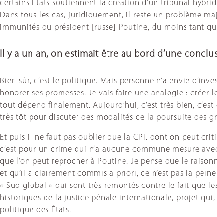
certains États soutiennent la création d’un tribunal hybrid
Dans tous les cas, juridiquement, il reste un problème ma
immunités du président [russe] Poutine, du moins tant qu’i
Il y a un an, on estimait être au bord d’une concl
Bien sûr, c’est le politique. Mais personne n’a envie d’inv
honorer ses promesses. Je vais faire une analogie : créer l
tout dépend finalement. Aujourd’hui, c’est très bien, c’es
très tôt pour discuter des modalités de la poursuite des g
Et puis il ne faut pas oublier que la CPI, dont on peut c
c’est pour un crime qui n’a aucune commune mesure avec l
que l’on peut reprocher à Poutine. Je pense que le raison
et qu’il a clairement commis a priori, ce n’est pas la pein
« Sud global » qui sont très remontés contre le fait que l
historiques de la justice pénale internationale, projet q
politique des États.