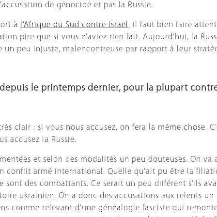
 d’accusation de génocide et pas la Russie.
port à
l’Afrique du Sud contre Israël
, il faut bien faire att
on pire que si vous n’aviez rien fait. Aujourd’hui, la Russi
e un peu injuste, malencontreuse par rapport à leur straté
depuis le printemps dernier, pour la plupart contr
s clair : si vous nous accusez, on fera la même chose. C’e
us accusez la Russie.
umentées et selon des modalités un peu douteuses. On va a
n conflit armé international. Quelle qu’ait pu être la filia
nt des combattants. Ce serait un peu différent s’ils avaie
ritoire ukrainien. On a donc des accusations aux relents un 
niens comme relevant d’une généalogie fasciste qui remonte