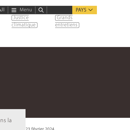
الع
Menu
PAYS
Justice
Grands
climatique
entretiens
ns la
23 février 2024