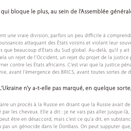
e qui bloque le plus, au sein de l’Assemblée généra
ent une vraie division, parfois un peu difficile à comprend
uissances attaquant des États voisins et violant leur souve
s que beaucoup d’États du Sud global. Au-delà, qu’il y ait 
cela un rejet de l’Occident, un rejet du projet de la justic
 contre les États africains. C’est vrai que la justice péna
émie, avant l’émergence des BRICS, avant toutes sortes de
 L’Ukraine n’y a-t-elle pas marqué, en quelque sort
lu faire un procès à la Russie en disant que la Russie ava
é par les cheveux. Elle a dit : je ne vais pas aller jusque-
eut être en désaccord, mais c’est ce qu’a dit, en substance
u pas un génocide dans le Donbass. On peut supputer que, à