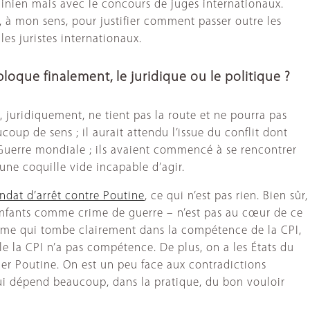
rainien mais avec le concours de juges internationaux.
 à mon sens, pour justifier comment passer outre les
es juristes internationaux.
 bloque finalement, le juridique ou le politique ?
i, juridiquement, ne tient pas la route et ne pourra pas
oup de sens ; il aurait attendu l’issue du conflit dont
de Guerre mondiale ; ils avaient commencé à se rencontrer
une coquille vide incapable d’agir.
andat d’arrêt contre Poutine
, ce qui n’est pas rien. Bien sûr,
enfants comme crime de guerre – n’est pas au cœur de ce
 crime qui tombe clairement dans la compétence de la CPI,
lle la CPI n’a pas compétence. De plus, on a les États du
ger Poutine. On est un peu face aux contradictions
 qui dépend beaucoup, dans la pratique, du bon vouloir