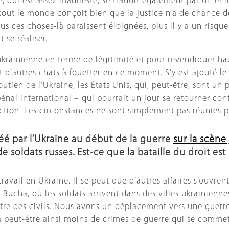
 qui est assez manifeste, se traduit également par un enli
ue tout le monde conçoit bien que la justice n’a de chance 
 ces choses-là paraissent éloignées, plus il y a un risque 
se réaliser.
krainienne en terme de légitimité et pour revendiquer haut 
d’autres chats à fouetter en ce moment. S’y est ajouté le 
outien de l’Ukraine, les États Unis, qui, peut-être, sont un
 pénal international – qui pourrait un jour se retourner c
action. Les circonstances ne sont simplement pas réunies 
 par l’Ukraine au début de la guerre
sur la scène
 soldats russes. Est-ce que la bataille du droit est
avail en Ukraine. Il se peut que d’autres affaires s’ouvren
Bucha, où les soldats arrivent dans des villes ukrainienne
re des civils. Nous avons un déplacement vers une guerre
y a peut-être ainsi moins de crimes de guerre qui se comme